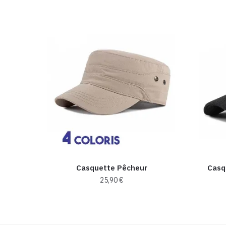
Casquette Pêcheur
Casq
25,90
€
Ce
produit
a