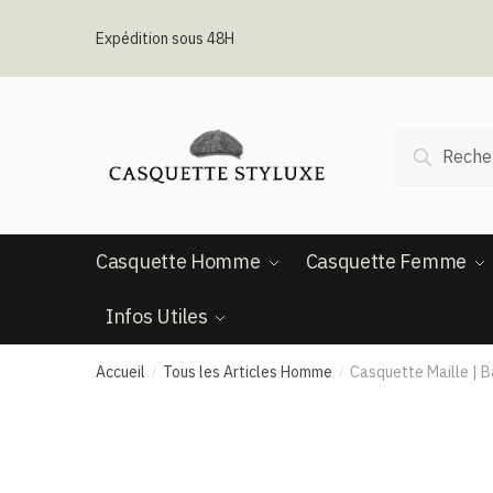
Passer
Aller
à
au
Expédition sous 48H
la
contenu
navigation
Recherche
Recherc
pour :
Casquette Homme
Casquette Femme
Infos Utiles
Accueil
Tous les Articles Homme
Casquette Maille | B
/
/