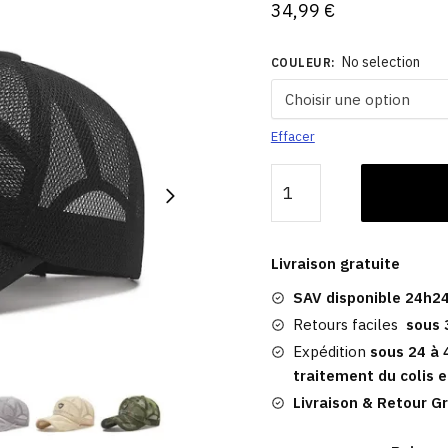
34,99
€
No selection
COULEUR
:
Effacer
quantité
de
Casquette
Maille
Livraison gratuite
|
SAV disponible 24h24
Baseball
Noire
Retours faciles
sous 
Expédition
sous 24 à 
traitement du colis e
Livraison & Retour Gr