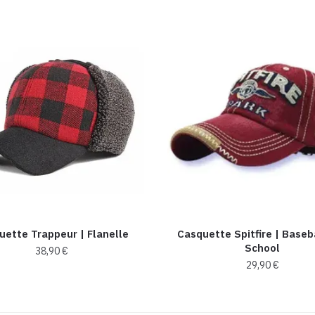
uette Trappeur | Flanelle
Casquette Spitfire | Baseb
School
38,90
€
29,90
€
Ce
Ce
produit
produit
a