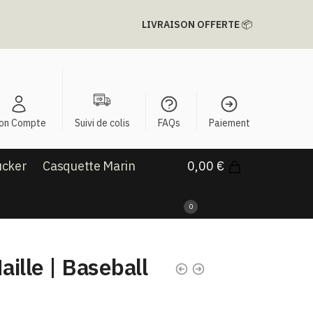
LIVRAISON OFFERTE
📦
on Compte
Suivi de colis
FAQs
Paiement
ucker
Casquette Marin
0,00
€
0
ille | Baseball