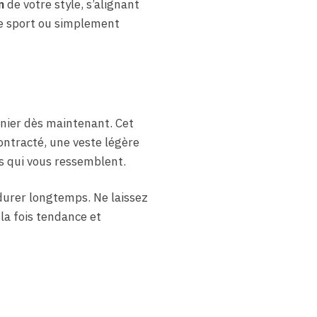
n
de votre style, s’alignant
le sport ou simplement
anier dès maintenant. Cet
contracté, une veste légère
ks qui vous ressemblent.
 durer longtemps. Ne laissez
la fois tendance et