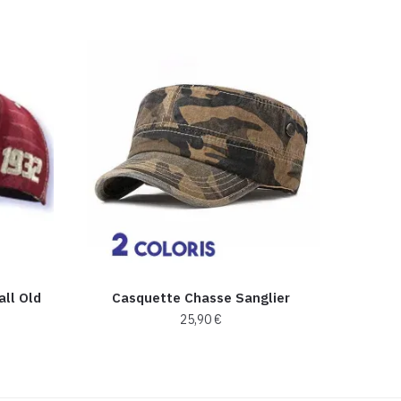
all Old
Casquette Chasse Sanglier​
25,90
€
Ce
produit
a