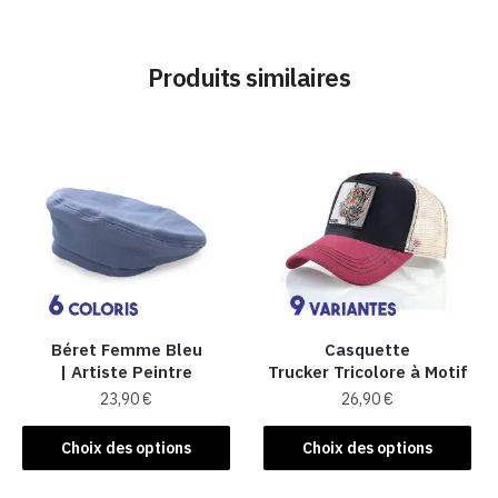
Produits similaires
Béret Femme Bleu
Casquette
| Artiste Peintre
Trucker Tricolore à Motif
23,90
€
26,90
€
Ce
Ce
Choix des options
Choix des options
produit
produit
a
a