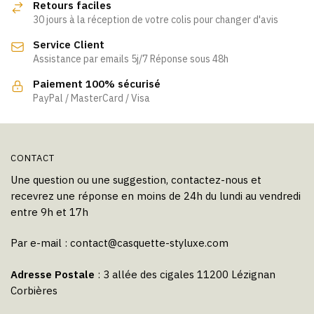
Retours faciles
peuvent
30 jours à la réception de votre colis pour changer d'avis
être
Service Client
choisies
Assistance par emails 5j/7 Réponse sous 48h
sur
la
Paiement 100% sécurisé
page
PayPal / MasterCard / Visa
du
produit
CONTACT
Une question ou une suggestion, contactez-nous et
recevrez une réponse en moins de 24h du lundi au vendredi
entre 9h et 17h
Par e-mail :
contact@casquette-styluxe.com
Adresse Postale
: 3 allée des cigales 11200 Lézignan
Corbières