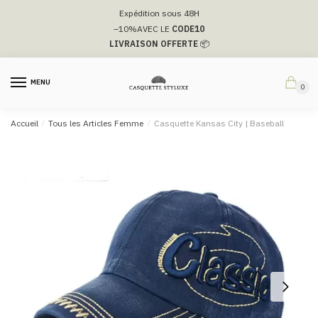
Passer
Aller
Expédition sous 48H
à
au
–10%
AVEC LE
CODE10
la
contenu
LIVRAISON OFFERTE
📦
navigation
MENU
0
Accueil
/
Tous les Articles Femme
/
Casquette Kansas City | Baseball