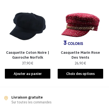
plusieurs
plusieurs
variations.
variations.
Les
Les
options
options
peuvent
peuvent
être
être
choisies
choisies
sur
sur
la
la
Casquette Coton Noire |
Casquette Marin Rose
Gavroche Norfolk
Des Vents
page
page
37,90
€
26,90
€
du
du
produit
produit
Ce
Ajouter au panier
Choix des options
produit
a
plusieurs
variations.
Livraison gratuite
Les
Sur toutes les commandes
options