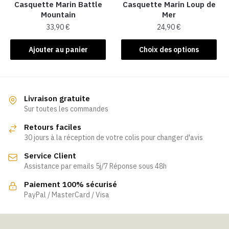
la
Casquette Marin Battle
Casquette Marin Loup de
Mountain
Mer
page
33,90
€
24,90
€
du
produit
Ce
Ajouter au panier
Choix des options
produit
a
plusieurs
variations.
Livraison gratuite
Les
Sur toutes les commandes
options
Retours faciles
peuvent
30 jours à la réception de votre colis pour changer d'avis
être
Service Client
choisies
Assistance par emails 5j/7 Réponse sous 48h
sur
la
Paiement 100% sécurisé
page
PayPal / MasterCard / Visa
du
produit