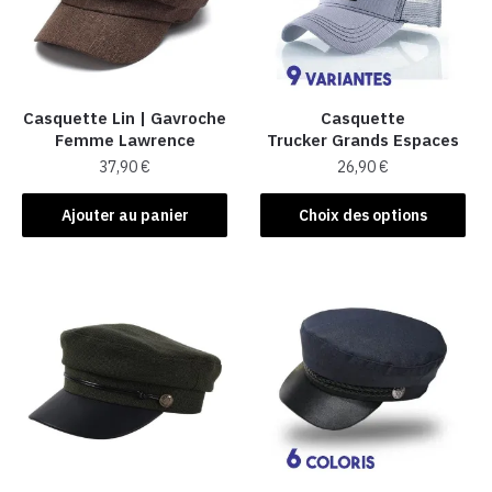
Casquette Lin | Gavroche
Casquette
Femme Lawrence
Trucker Grands Espaces
37,90
€
26,90
€
Ce
Ajouter au panier
Choix des options
produit
a
plusieurs
variations.
Les
options
peuvent
être
choisies
sur