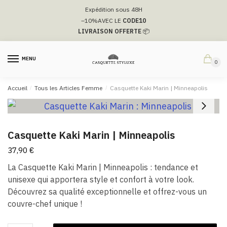
Passer
Aller
Expédition sous 48H
à
au
–10%
AVEC LE
CODE10
la
contenu
LIVRAISON OFFERTE
📦
navigation
MENU
0
Accueil
/
Tous les Articles Femme
/
Casquette Kaki Marin | Minneapolis
Casquette Kaki Marin | Minneapolis
37,90
€
La Casquette Kaki Marin | Minneapolis : tendance et
unisexe qui apportera style et confort à votre look.
Découvrez sa qualité exceptionnelle et offrez-vous un
couvre-chef unique !