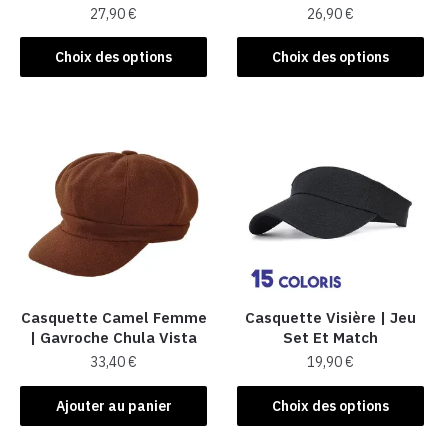
27,90
€
26,90
€
Ce
Ce
Choix des options
Choix des options
produit
produit
a
a
plusieurs
plusieurs
variations.
variations.
Les
Les
options
options
peuvent
peuvent
être
être
choisies
choisies
sur
sur
la
la
Casquette Camel Femme
Casquette Visière | Jeu
| Gavroche Chula Vista
Set Et Match
page
page
33,40
€
19,90
€
du
du
produit
produit
Ce
Ajouter au panier
Choix des options
produit
a