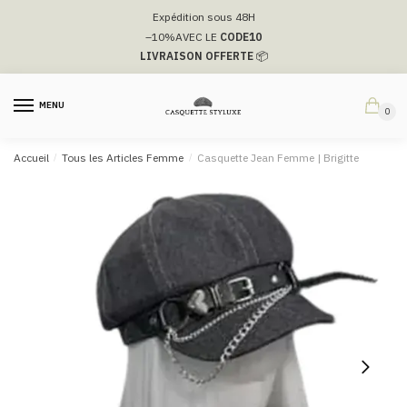
Passer
Aller
Expédition sous 48H
à
au
–10%
AVEC LE
CODE10
la
contenu
LIVRAISON OFFERTE
📦
navigation
MENU
0
Accueil
/
Tous les Articles Femme
/
Casquette Jean Femme​ | Brigitte