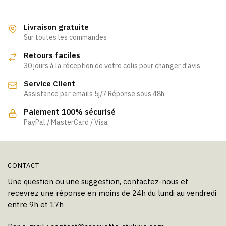
plusieurs
variations.
Livraison gratuite
Les
Sur toutes les commandes
options
Retours faciles
peuvent
30 jours à la réception de votre colis pour changer d'avis
être
Service Client
choisies
Assistance par emails 5j/7 Réponse sous 48h
sur
la
Paiement 100% sécurisé
page
PayPal / MasterCard / Visa
du
produit
CONTACT
Une question ou une suggestion, contactez-nous et
recevrez une réponse en moins de 24h du lundi au vendredi
entre 9h et 17h