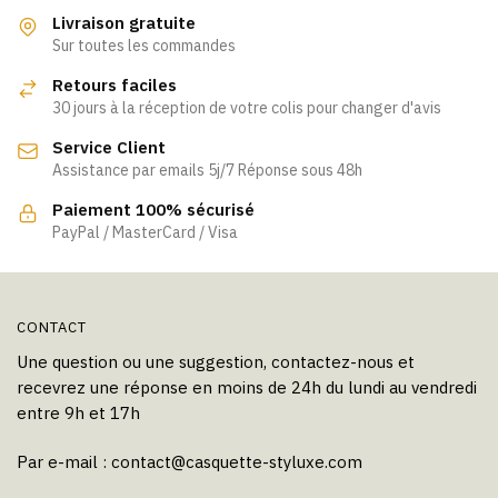
variations.
variations.
Livraison gratuite
Les
Les
Sur toutes les commandes
options
options
Retours faciles
peuvent
peuvent
30 jours à la réception de votre colis pour changer d'avis
être
être
Service Client
choisies
choisies
Assistance par emails 5j/7 Réponse sous 48h
sur
sur
la
la
Paiement 100% sécurisé
page
page
PayPal / MasterCard / Visa
du
du
produit
produit
CONTACT
Une question ou une suggestion, contactez-nous et
recevrez une réponse en moins de 24h du lundi au vendredi
entre 9h et 17h
Par e-mail :
contact@casquette-styluxe.com