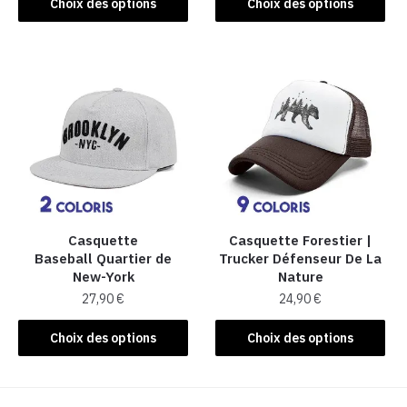
produit
Choix des options
Choix des options
produit
a
a
plusieurs
plusieurs
variations.
variations.
Les
Les
options
options
peuvent
peuvent
être
être
choisies
choisies
sur
sur
la
la
Casquette
Casquette Forestier |
page
Baseball Quartier de
Trucker Défenseur De La
page
du
New-York
Nature
du
produit
27,90
€
24,90
€
produit
Ce
Ce
Choix des options
Choix des options
produit
produit
a
a
plusieurs
plusieurs