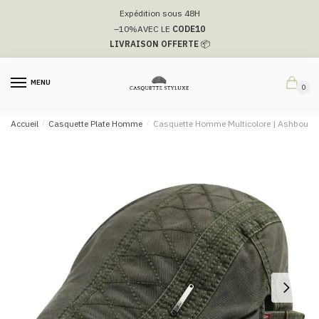
Passer
Aller
Expédition sous 48H
à
au
–10%
AVEC LE
CODE10
la
contenu
LIVRAISON OFFERTE
📦
navigation
MENU
0
Accueil
/
Casquette Plate Homme
/
Casquette Homme Multicolore | Ashbourn