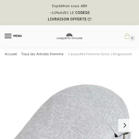
Passer
Aller
Expédition sous 48H
à
au
–10%
AVEC LE
CODE10
la
contenu
LIVRAISON OFFERTE
📦
navigation
MENU
0
Accueil
/
Tous les Articles Homme
/
Casquette Homme Grise​ | Kingswood