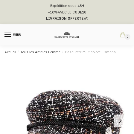
Passer
Aller
Expédition sous 48H
à
au
–10%
AVEC LE
CODE10
la
contenu
LIVRAISON OFFERTE
📦
navigation
MENU
0
Accueil
/
Tous les Articles Femme
/
Casquette Multicolore | Omaha