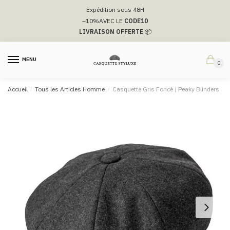
Passer
Aller
Expédition sous 48H
à
au
–10%
AVEC LE
CODE10
la
contenu
LIVRAISON OFFERTE
📦
navigation
MENU
0
Accueil
/
Tous les Articles Homme
/
Casquette Gris Foncé | Peaky Blinders