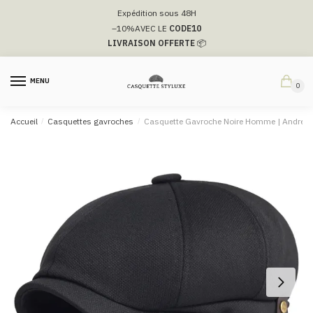
Passer
Aller
Expédition sous 48H
à
au
–10%
AVEC LE
CODE10
la
contenu
LIVRAISON OFFERTE
📦
navigation
MENU
0
Accueil
/
Casquettes gavroches
/
Casquette Gavroche Noire Homme | Andrew