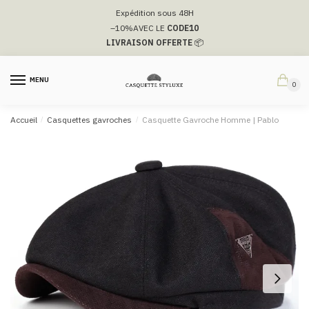
Passer
Aller
Expédition sous 48H
à
au
–10%
AVEC LE
CODE10
la
contenu
LIVRAISON OFFERTE
📦
navigation
MENU
0
Accueil
/
Casquettes gavroches
/
Casquette Gavroche Homme | Pablo