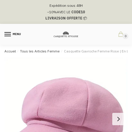
Passer
Aller
Expédition sous 48H
à
au
–10%
AVEC LE
CODE10
la
contenu
LIVRAISON OFFERTE
📦
navigation
MENU
0
Accueil
/
Tous les Articles Femme
/
Casquette Gavroche Femme Rose​ | En Lai