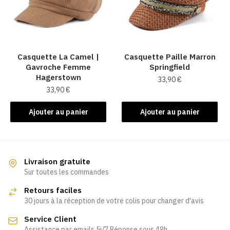
peuvent
peuvent
être
être
choisies
choisies
sur
sur
la
la
Casquette La Camel​ |
Casquette Paille Marron
Gavroche Femme
Springfield
page
page
Hagerstown
33,90
€
du
du
33,90
€
produit
produit
Ajouter au panier
Ajouter au panier
Livraison gratuite
Sur toutes les commandes
Retours faciles
30 jours à la réception de votre colis pour changer d'avis
Service Client
Assistance par emails 5j/7 Réponse sous 48h