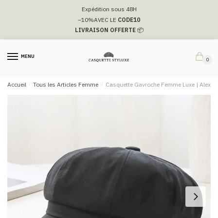
Passer
Aller
Expédition sous 48H
à
au
–10%
AVEC LE
CODE10
la
contenu
LIVRAISON OFFERTE
📦
navigation
MENU
0
Accueil
/
Tous les Articles Femme
/
Casquette Gavroche Femme Luxe​ | Alexia