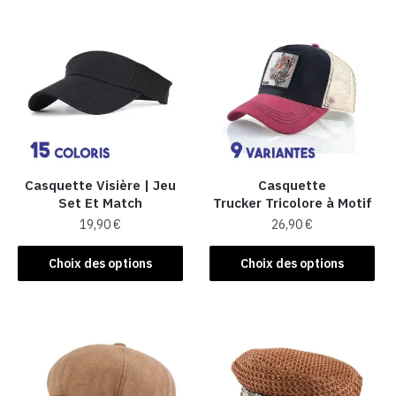
Casquette Visière | Jeu
Casquette
Set Et Match
Trucker Tricolore à Motif
19,90
€
26,90
€
Ce
Ce
Choix des options
Choix des options
produit
produit
a
a
plusieurs
plusieurs
variations.
variations.
Les
Les
options
options