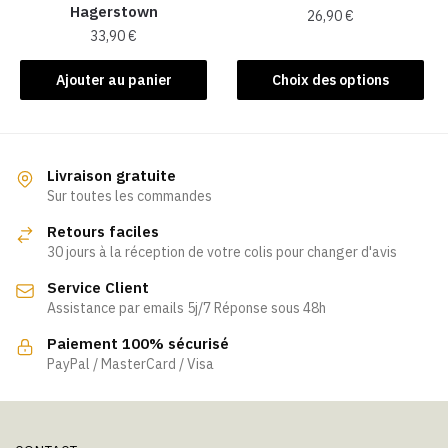
Hagerstown
26,90
€
du
33,90
€
produit
Ce
produit
Ajouter au panier
Choix des options
a
plusieurs
variations.
Les
Livraison gratuite
Sur toutes les commandes
options
peuvent
Retours faciles
être
30 jours à la réception de votre colis pour changer d'avis
choisies
Service Client
sur
Assistance par emails 5j/7 Réponse sous 48h
la
page
Paiement 100% sécurisé
PayPal / MasterCard / Visa
du
produit