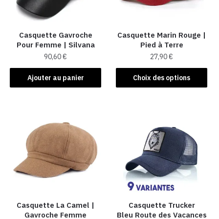
Casquette Gavroche
Casquette Marin Rouge |
Pour Femme​ | Silvana
Pied à Terre
90,60
€
27,90
€
Ce
Ajouter au panier
Choix des options
produit
a
plusieurs
variations.
Les
options
peuvent
être
choisies
sur
la
Casquette La Camel​ |
Casquette Trucker
Gavroche Femme
Bleu Route des Vacances
page