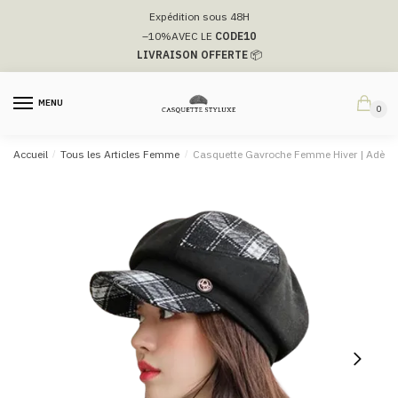
Passer
Aller
Expédition sous 48H
à
au
–10%
AVEC LE
CODE10
la
contenu
LIVRAISON OFFERTE
📦
navigation
MENU
0
Accueil
/
Tous les Articles Femme
/
Casquette Gavroche Femme Hiver​ | Adèle