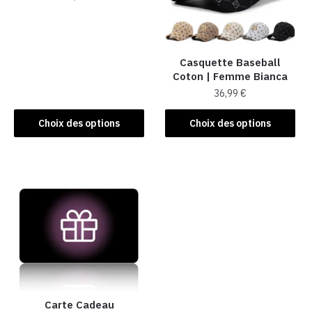
Ce
produit
a
Casquette Baseball
plusieurs
Coton | Femme Bianca
variations.
36,99
€
Les
Ce
options
Choix des options
Choix des options
produit
peuvent
a
être
plusieurs
choisies
variations.
sur
Les
la
options
page
peuvent
du
être
produit
choisies
sur
la
Carte Cadeau