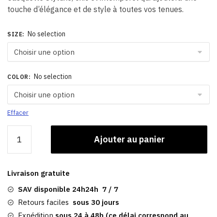
touche d’élégance et de style à toutes vos tenues.
No selection
SIZE
:
No selection
COLOR
:
Effacer
quantité
Ajouter au panier
de
Casquette
Gavroche
Livraison gratuite
Femme
à
SAV disponible 24h24h 7 / 7
Carreaux
Retours faciles
sous 30 jours
Eléonore
Expédition
sous 24 à 48h (ce délai correspond au