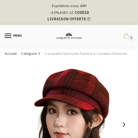
Passer
Aller
Expédition sous 48H
à
au
–10%
AVEC LE
CODE10
la
contenu
LIVRAISON OFFERTE
📦
navigation
MENU
0
Accueil
/
Catégorie 3
/
Casquette Gavroche Femme à Carreaux Eléonore