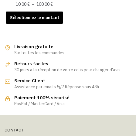
page
Plage
10,00
€
–
100,00
€
du
de
Ce
prix :
Sélectionnez le montant
produit
produit
10,00 €
a
à
plusieurs
100,00 €
variations.
Livraison gratuite
Les
Sur toutes les commandes
options
Retours faciles
peuvent
30 jours à la réception de votre colis pour changer d'avis
être
Service Client
choisies
Assistance par emails 5j/7 Réponse sous 48h
sur
la
Paiement 100% sécurisé
page
PayPal / MasterCard / Visa
du
produit
CONTACT