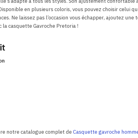
lle s’adapte à tous les styles. Son ajustement confortable
Disponible en plusieurs coloris, vous pouvez choisir celui q
nces. Ne laissez pas l’occasion vous échapper, ajoutez une t
 la casquette Gavroche Pretoria !
it
on
dre notre catalogue complet de
Casquette gavroche homm