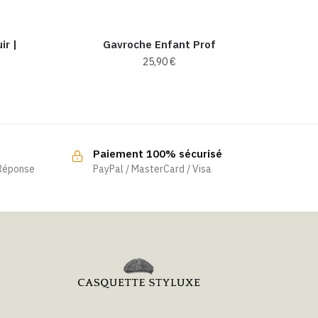
r​ |
Gavroche Enfant Prof
25,90
€
Paiement 100% sécurisé
 Réponse
PayPal / MasterCard / Visa