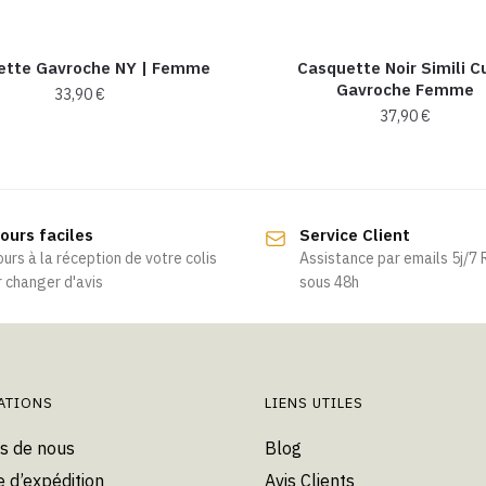
ette Gavroche NY | Femme
Casquette Noir Simili Cui
Gavroche Femme
33,90
€
37,90
€
ours faciles
Service Client
ours à la réception de votre colis
Assistance par emails 5j/7
 changer d'avis
sous 48h
ATIONS
LIENS UTILES
s de nous
Blog
e d’expédition
Avis Clients