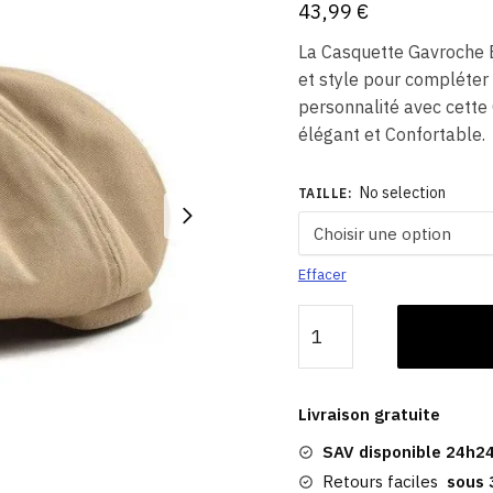
43,99
€
La Casquette Gavroche 
et style pour compléter
personnalité avec cette
élégant et Confortable.
No selection
TAILLE
:
Effacer
quantité
de
Casquette
Gavroche
Livraison gratuite
Beige
SAV disponible 24h24
Homme
|
Retours faciles
sous 