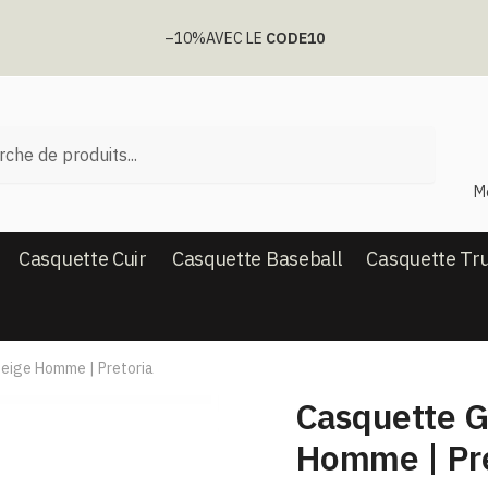
–10%
AVEC LE
CODE10
he
M
Casquette Cuir
Casquette Baseball
Casquette Tr
eige Homme | Pretoria
Casquette G
Homme | Pre