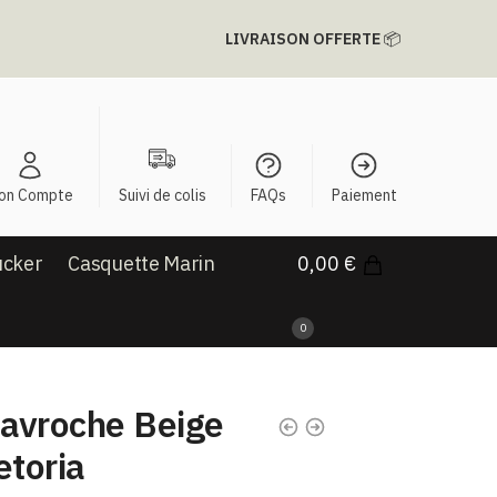
LIVRAISON OFFERTE
📦
on Compte
Suivi de colis
FAQs
Paiement
ucker
Casquette Marin
0,00
€
0
avroche Beige
toria