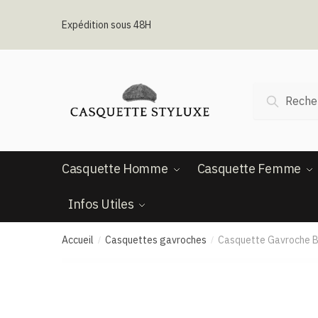
Passer
Aller
à
au
Expédition sous 48H
la
contenu
navigation
Recherche
Recherc
pour :
Casquette Homme
Casquette Femme
Infos Utiles
Accueil
Casquettes gavroches
Casquette Gavroche B
/
/