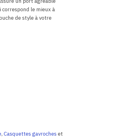
 assure un port agréable
ui correspond le mieux à
ouche de style à votre
e
,
Casquettes gavroches
et