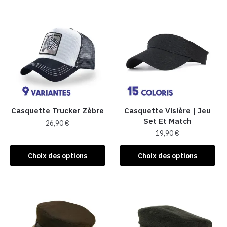
Casquette Trucker Zèbre
Casquette Visière | Jeu
Set Et Match
26,90
€
19,90
€
Ce
Ce
produit
Choix des options
Choix des options
produit
a
a
plusieurs
plusieurs
variations.
variations.
Les
Les
options
options