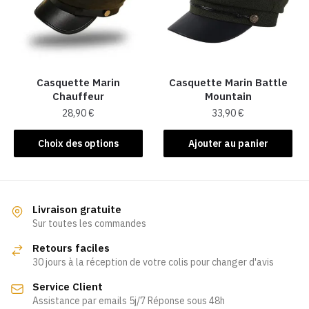
peuvent
peuvent
être
être
choisies
choisies
sur
sur
la
la
Casquette Marin
Casquette Marin Battle
page
Chauffeur
Mountain
page
du
28,90
€
33,90
€
du
produit
produit
Ce
Choix des options
Ajouter au panier
produit
a
plusieurs
variations.
Livraison gratuite
Les
Sur toutes les commandes
options
Retours faciles
peuvent
30 jours à la réception de votre colis pour changer d'avis
être
Service Client
choisies
Assistance par emails 5j/7 Réponse sous 48h
sur