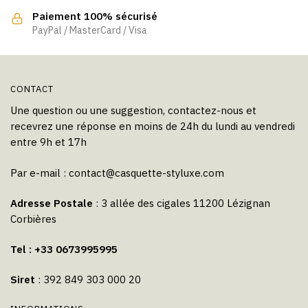
la
Paiement 100% sécurisé
page
PayPal / MasterCard / Visa
du
produit
CONTACT
Une question ou une suggestion, contactez-nous et
recevrez une réponse en moins de 24h du lundi au vendredi
entre 9h et 17h
Par e-mail :
contact@casquette-styluxe.com
Adresse Postale
: 3 allée des cigales 11200 Lézignan
Corbières
Tel : +33 0673995995
Siret
: 392 849 303 000 20