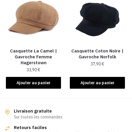
variations.
variations.
Les
Les
options
options
peuvent
peuvent
être
être
choisies
choisies
sur
sur
la
la
Casquette La Camel​ |
Casquette Coton Noire |
Gavroche Femme
Gavroche Norfolk
page
page
Hagerstown
37,90
€
du
du
33,90
€
produit
produit
Ajouter au panier
Ajouter au panier
Livraison gratuite
Sur toutes les commandes
Retours faciles