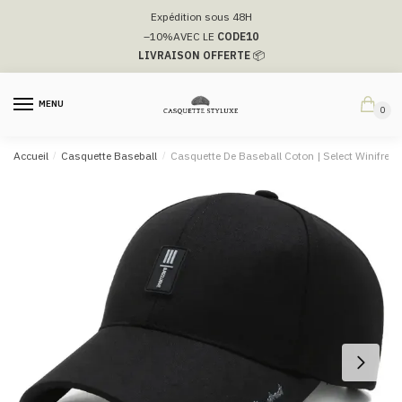
Passer
Aller
Expédition sous 48H
à
au
–10%
AVEC LE
CODE10
la
contenu
LIVRAISON OFFERTE
📦
navigation
MENU
0
Accueil
/
Casquette Baseball
/
Casquette De Baseball Coton​ | Select Winifred