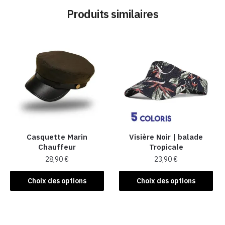
Produits similaires
Casquette Marin
Visière Noir | balade
Chauffeur
Tropicale
28,90
€
23,90
€
Ce
Ce
Choix des options
Choix des options
produit
produit
a
a
plusieurs
plusieurs