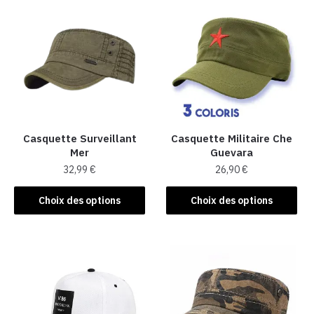
Casquette Surveillant
Casquette Militaire Che
Mer​
Guevara
32,99
€
26,90
€
Ce
Ce
Choix des options
Choix des options
produit
produit
a
a
plusieurs
plusieurs
variations.
variations.
Les
Les
options
options
peuvent
peuvent