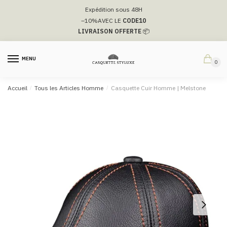
Passer
Aller
Expédition sous 48H
à
au
–10%
AVEC LE
CODE10
la
contenu
LIVRAISON OFFERTE
📦
navigation
MENU
0
Accueil
/
Tous les Articles Homme
/
Casquette Cuir Homme | Melstone