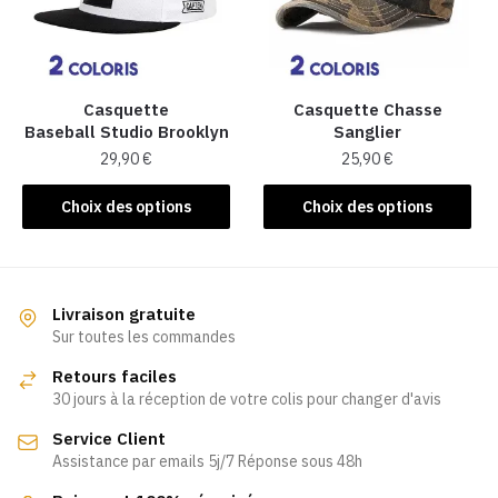
être
être
choisies
choisies
sur
sur
la
la
Casquette
Casquette Chasse
Baseball Studio Brooklyn
Sanglier​
page
page
29,90
€
25,90
€
du
du
produit
produit
Ce
Ce
Choix des options
Choix des options
produit
produit
a
a
plusieurs
plusieurs
variations.
variations.
Livraison gratuite
Les
Les
Sur toutes les commandes
options
options
Retours faciles
peuvent
peuvent
30 jours à la réception de votre colis pour changer d'avis
être
être
Service Client
choisies
choisies
Assistance par emails 5j/7 Réponse sous 48h
sur
sur
la
la