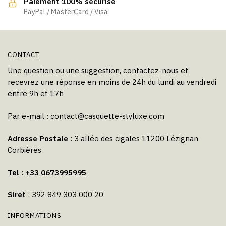
Paiement 100% sécurisé
page
page
PayPal / MasterCard / Visa
du
du
produit
produit
CONTACT
Une question ou une suggestion, contactez-nous et
recevrez une réponse en moins de 24h du lundi au vendredi
entre 9h et 17h
Par e-mail :
contact@casquette-styluxe.com
Adresse Postale
: 3 allée des cigales 11200 Lézignan
Corbières
Tel : +33 0673995995
Siret
: 392 849 303 000 20
INFORMATIONS