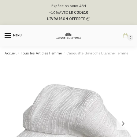
Passer
Aller
Expédition sous 48H
à
au
–10%
AVEC LE
CODE10
la
contenu
LIVRAISON OFFERTE
📦
navigation
MENU
0
Accueil
/
Tous les Articles Femme
/
Casquette Gavroche Blanche Femme