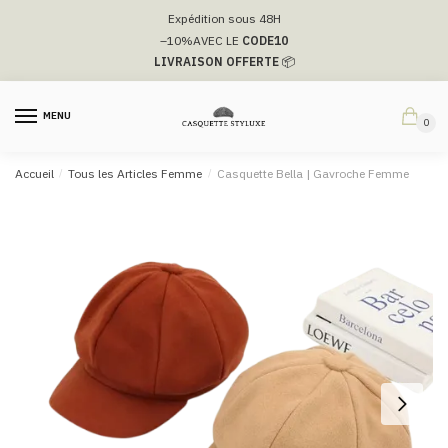
Passer
Aller
Expédition sous 48H
à
au
–10%
AVEC LE
CODE10
la
contenu
LIVRAISON OFFERTE
📦
navigation
MENU
0
Accueil
/
Tous les Articles Femme
/
Casquette Bella | Gavroche Femme