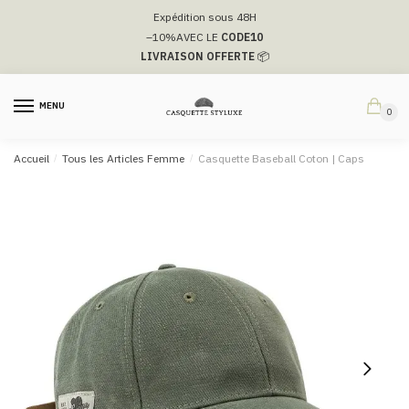
Passer
Aller
Expédition sous 48H
à
au
–10%
AVEC LE
CODE10
la
contenu
LIVRAISON OFFERTE
📦
navigation
MENU
0
Accueil
/
Tous les Articles Femme
/
Casquette Baseball Coton | Caps