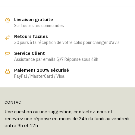
a
plusieurs
variations.
Livraison gratuite
Les
Sur toutes les commandes
options
Retours faciles
peuvent
30 jours à la réception de votre colis pour changer d'avis
être
Service Client
choisies
Assistance par emails 5j/7 Réponse sous 48h
sur
la
Paiement 100% sécurisé
page
PayPal / MasterCard / Visa
du
produit
CONTACT
Une question ou une suggestion, contactez-nous et
recevrez une réponse en moins de 24h du lundi au vendredi
entre 9h et 17h