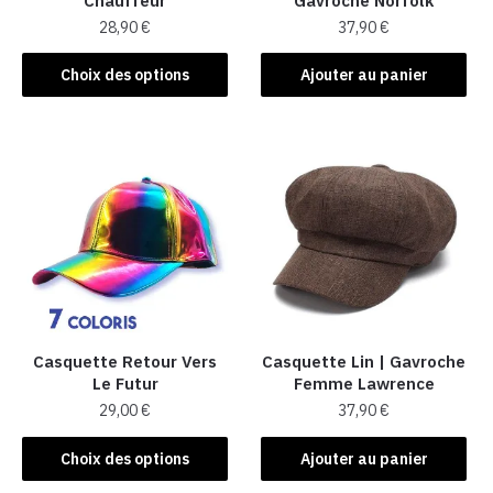
Chauffeur
Gavroche Norfolk
28,90
€
37,90
€
Ce
Choix des options
Ajouter au panier
produit
a
plusieurs
variations.
Les
options
peuvent
être
choisies
sur
la
Casquette Retour Vers
Casquette Lin | Gavroche
Le Futur
Femme Lawrence
page
29,00
€
37,90
€
du
produit
Ce
Choix des options
Ajouter au panier
produit