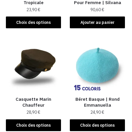
Tropicale
Pour Femme​ | Silvana
23,90
€
90,60
€
Ce
Choix des options
Ajouter au panier
produit
a
plusieurs
variations.
Les
options
peuvent
être
choisies
sur
la
Casquette Marin
Béret Basque | Rond
Chauffeur
Emmanuella
page
28,90
€
24,90
€
du
produit
Ce
Ce
Choix des options
Choix des options
produit
produit