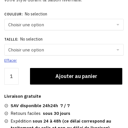
No selection
COULEUR
:
No selection
TAILLE
:
Effacer
quantité
Ajouter au panier
de
Caquette
Hiver
Livraison gratuite
|
Bonnet
SAV disponible 24h24h 7 / 7
Femme
Retours faciles
sous 30 jours
Annabelle
Expédition
sous 24 à 48h (ce délai correspond au
traitement du colis et non au délai de livraison)