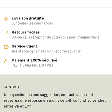
a
a
plusieurs
plusieurs
variations.
variations.
Livraison gratuite
Les
Les
Sur toutes les commandes
options
options
Retours faciles
peuvent
peuvent
30 jours à la réception de votre colis pour changer d'avis
être
être
Service Client
choisies
choisies
Assistance par emails 5j/7 Réponse sous 48h
sur
sur
la
la
Paiement 100% sécurisé
page
page
PayPal / MasterCard / Visa
du
du
produit
produit
CONTACT
Une question ou une suggestion, contactez-nous et
recevrez une réponse en moins de 24h du lundi au vendredi
entre 9h et 17h