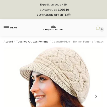
Passer
Aller
Expédition sous 48H
à
au
–10%
AVEC LE
CODE10
la
contenu
LIVRAISON OFFERTE
📦
navigation
MENU
0
Accueil
/
Tous les Articles Femme
/
Caquette Hiver | Bonnet Femme Annabelle