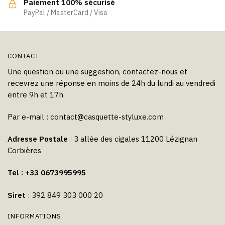
Paiement 100% sécurisé
page
page
PayPal / MasterCard / Visa
du
du
produit
produit
CONTACT
Une question ou une suggestion, contactez-nous et
recevrez une réponse en moins de 24h du lundi au vendredi
entre 9h et 17h
Par e-mail :
contact@casquette-styluxe.com
Adresse Postale
: 3 allée des cigales 11200 Lézignan
Corbières
Tel : +33 0673995995
Siret
: 392 849 303 000 20
INFORMATIONS