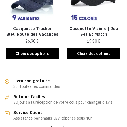
peuvent
être
choisies
sur
la
Casquette Trucker
Casquette Visière | Jeu
Bleu Route des Vacances
Set Et Match
page
26,90
€
19,90
€
du
produit
Ce
Ce
Choix des options
Choix des options
produit
produit
a
a
plusieurs
plusieurs
variations.
variations.
Livraison gratuite
Les
Les
Sur toutes les commandes
options
options
Retours faciles
peuvent
peuvent
30 jours à la réception de votre colis pour changer d'avis
être
être
Service Client
choisies
choisies
Assistance par emails 5j/7 Réponse sous 48h
sur
sur
la
la