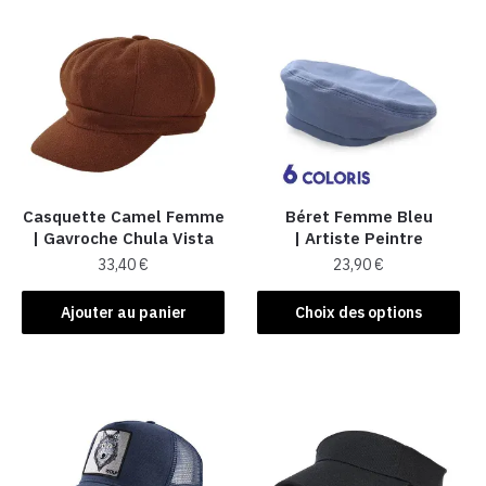
Casquette Camel Femme
Béret Femme Bleu
| Gavroche Chula Vista
| Artiste Peintre
33,40
€
23,90
€
Ce
Ajouter au panier
Choix des options
produit
a
plusieurs
variations.
Les
options