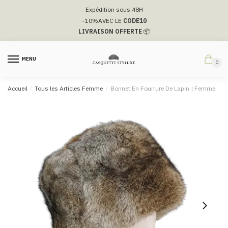
Passer
Aller
Expédition sous 48H
à
au
–10%
AVEC LE
CODE10
la
contenu
LIVRAISON OFFERTE
📦
navigation
MENU
0
Accueil
/
Tous les Articles Femme
/
Bonnet En Fourrure De Lapin | Femme