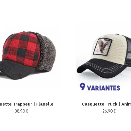
uette Trappeur | Flanelle
Casquette Truck | Ani
38,90
€
26,90
€
Ce
Ce
produit
produit