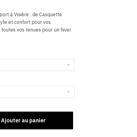
age
ort à Visière : de Casquette
x :
style et confort pour vos
,00 €
 toutes vos tenues pour un hiver
,00 €
Ajouter au panier