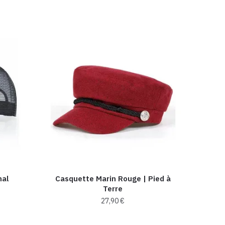
mal
Casquette Marin Rouge | Pied à
Terre
27,90
€
Ce