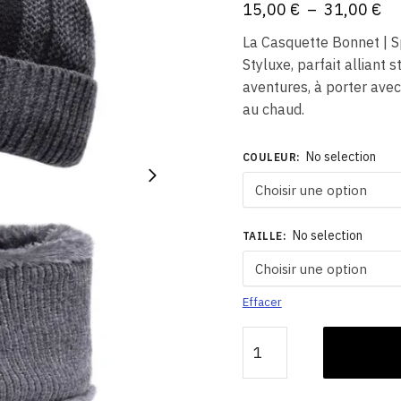
Pl
15,00
€
–
31,00
€
de
La Casquette Bonnet | Sp
pri
Styluxe, parfait alliant 
15
aventures, à porter avec
au chaud.
à
31
No selection
COULEUR
:
No selection
TAILLE
:
Effacer
quantité
de
Bonnet