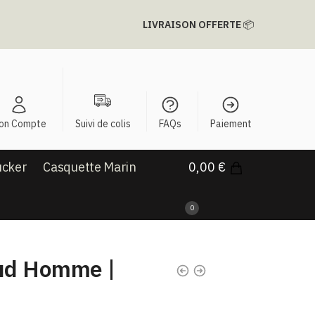
LIVRAISON OFFERTE
📦
on Compte
Suivi de colis
FAQs
Paiement
ucker
Casquette Marin
0,00
€
0
ud Homme |