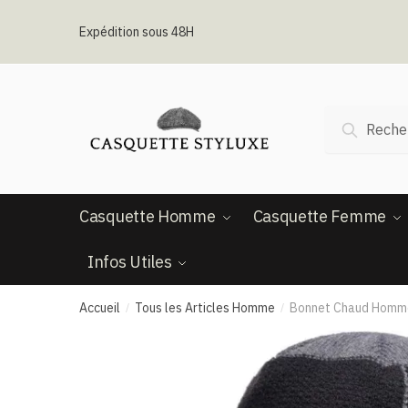
Passer
Aller
à
au
Expédition sous 48H
la
contenu
navigation
Recherche
Recherc
pour :
Casquette Homme
Casquette Femme
Infos Utiles
Accueil
Tous les Articles Homme
Bonnet Chaud Homme 
/
/