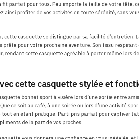
n fit parfait pour tous. Peu importe la taille de votre tête,
 ainsi profiter de vos activités en toute sérénité, sans vou
er, cette casquette se distingue par sa facilité d’entretien. 
urs prête pour votre prochaine aventure. Son tissu respiran
’air, rendant cette casquette agréable à porter même lors de
ec cette casquette stylée et fonct
squette bonnet sport à visière lors d’une sortie entre amis
ue ce soit au café, à une soirée ou lors d’une activité sport
 tout en étant pratique. Parti pris parfait pour captiver l’
liments de la part de vos proches.
asquette vous donnera une confiance en vous inégalée, et l’