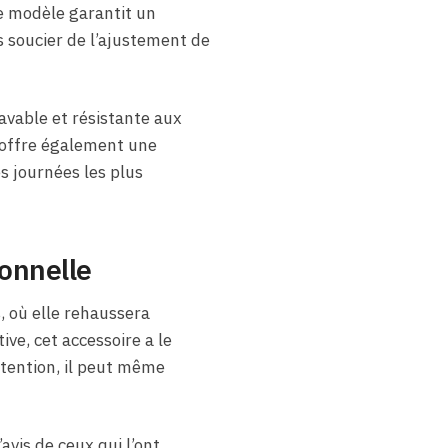
 ce modèle garantit un
s soucier de l’ajustement de
Lavable et résistante aux
t offre également une
s journées les plus
ionnelle
, où elle rehaussera
ive, cet accessoire a le
attention, il peut même
avis de ceux qui l’ont