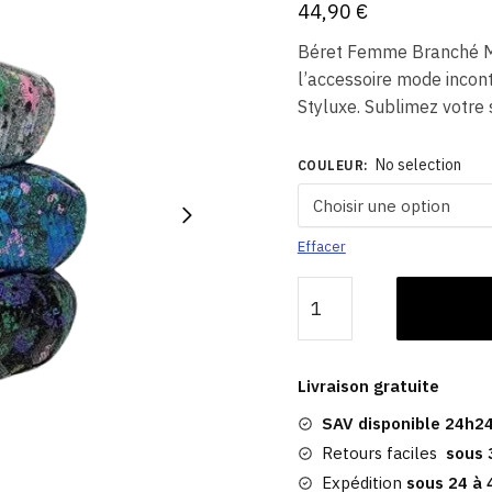
44,90
€
Béret Femme Branché M
l’accessoire mode incon
Styluxe. Sublimez votre s
No selection
COULEUR
:
Effacer
quantité
de
Béret
Multicolore
Livraison gratuite
|
SAV disponible 24h24
Femme
Branché
Retours faciles
sous 
Expédition
sous 24 à 