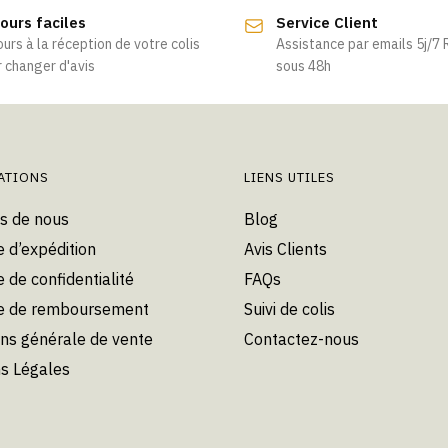
a
ours faciles
Service Client
plusieurs
ours à la réception de votre colis
Assistance par emails 5j/7
variations.
 changer d'avis
sous 48h
Les
options
peuvent
être
choisies
ATIONS
LIENS UTILES
sur
s de nous
Blog
la
e d’expédition
Avis Clients
page
du
e de confidentialité
FAQs
produit
ue de remboursement
Suivi de colis
ons générale de vente
Contactez-nous
s Légales