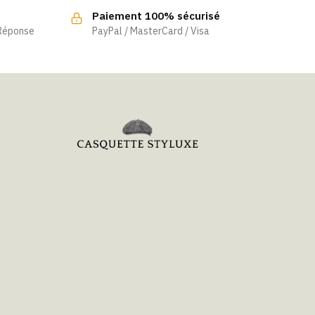
Paiement 100% sécurisé
 Réponse
PayPal / MasterCard / Visa