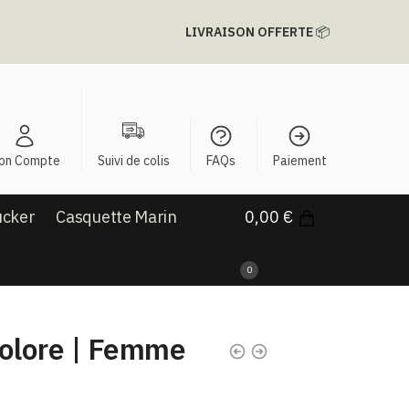
LIVRAISON OFFERTE
📦
on Compte
Suivi de colis
FAQs
Paiement
ucker
Casquette Marin
0,00
€
0
colore | Femme