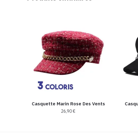
Casquette Marin Rose Des Vents
Casqu
26,90
€
Ce
produit