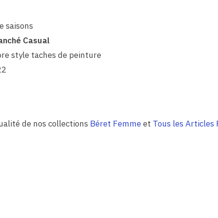
e saisons
anché Casual
ore style taches de peinture
22
qualité de nos collections
Béret Femme
et
Tous les Article