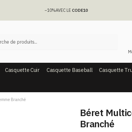
–10%
AVEC LE
CODE10
he
M
Casquette Cuir
Casquette Baseball
Casquette Tr
 Femme Branché
Béret Multi
Branché