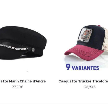
ette Marin Chaine d’Ancre
Casquette Trucker Tricolore
27,90
€
26,90
€
Ce
produit