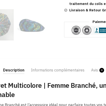
traitement du colis e
Livraison & Retour Gr
Paiemen
Description
Informations complémentaires
Avis
0
ret Multicolore | Femme Branché, u
nable
e Branché est l’accessoire idéal pour parfaire toutes vos t