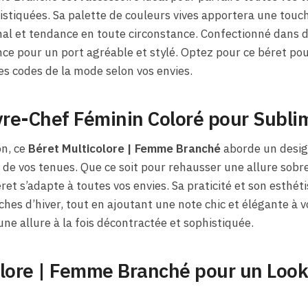
stiquées. Sa palette de couleurs vives apportera une touche
nal et tendance en toute circonstance. Confectionné dans d
ance pour un port agréable et stylé. Optez pour ce béret pou
les codes de la mode selon vos envies.
re-Chef Féminin Coloré pour Subli
on, ce
Béret Multicolore | Femme Branché
aborde un desig
 de vos tenues. Que ce soit pour rehausser une allure sobr
béret s’adapte à toutes vos envies. Sa praticité et son esthét
îches d’hiver, tout en ajoutant une note chic et élégante à
ne allure à la fois décontractée et sophistiquée.
olore | Femme Branché pour un Look