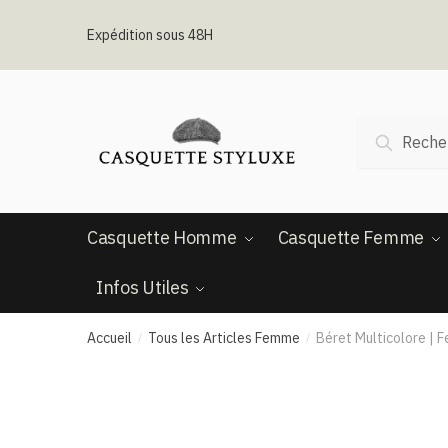
Passer
Aller
à
au
Expédition sous 48H
la
contenu
navigation
Recherche
Recherc
pour :
Casquette Homme
Casquette Femme
Infos Utiles
Accueil
Tous les Articles Femme
Béret Multicolore |
/
/