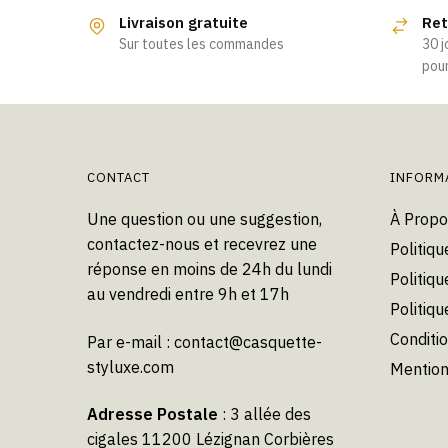
a
Livraison gratuite
Ret
plusieurs
Sur toutes les commandes
30 j
variations.
pour
Les
options
peuvent
être
choisies
CONTACT
INFORM
sur
Une question ou une suggestion,
À Propo
la
contactez-nous et recevrez une
Politiqu
page
réponse en moins de 24h du lundi
du
Politiqu
au vendredi entre 9h et 17h
produit
Politiq
Conditi
Par e-mail :
contact@casquette-
styluxe.com
Mention
Adresse Postale
: 3 allée des
cigales 11200 Lézignan Corbières