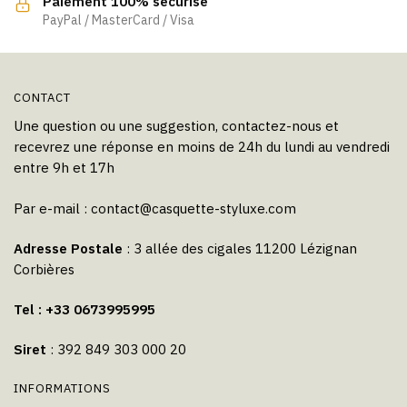
Paiement 100% sécurisé
page
PayPal / MasterCard / Visa
du
produit
CONTACT
Une question ou une suggestion, contactez-nous et
recevrez une réponse en moins de 24h du lundi au vendredi
entre 9h et 17h
Par e-mail :
contact@casquette-styluxe.com
Adresse Postale
: 3 allée des cigales 11200 Lézignan
Corbières
Tel : +33 0673995995
Siret
: 392 849 303 000 20
INFORMATIONS