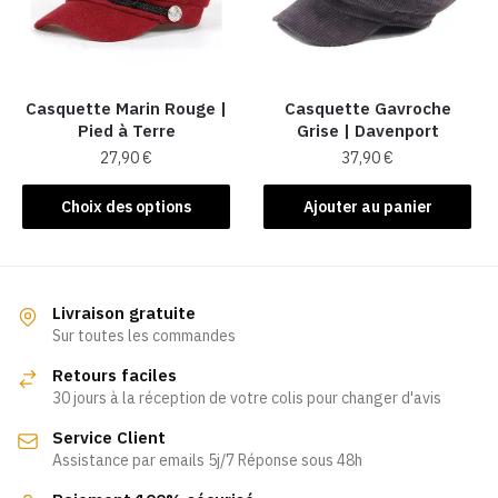
être
être
choisies
choisies
sur
sur
la
la
Casquette Marin Rouge |
Casquette Gavroche
page
Pied à Terre
Grise | Davenport
page
du
27,90
€
37,90
€
du
produit
produit
Ce
Choix des options
Ajouter au panier
produit
a
plusieurs
variations.
Livraison gratuite
Les
Sur toutes les commandes
options
Retours faciles
peuvent
30 jours à la réception de votre colis pour changer d'avis
être
Service Client
choisies
Assistance par emails 5j/7 Réponse sous 48h
sur
la