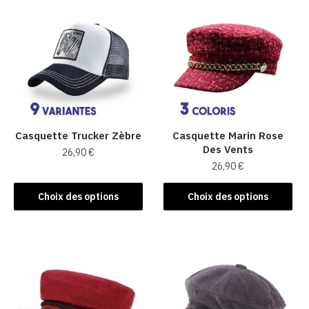
Casquette Trucker Zèbre
Casquette Marin Rose
Des Vents
26,90
€
26,90
€
Ce
Ce
produit
Choix des options
Choix des options
produit
a
a
plusieurs
plusieurs
variations.
variations.
Les
Les
options
options
peuvent
peuvent