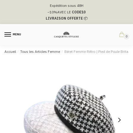
Passer
Aller
Expédition sous 48H
à
au
–10%
AVEC LE
CODE10
la
contenu
LIVRAISON OFFERTE
📦
navigation
MENU
0
Accueil
/
Tous les Articles Femme
/
Béret Femme Rétro | Pied de Poule Britann