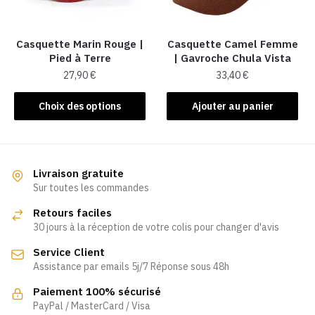
choisies
sur
la
Casquette Marin Rouge |
Casquette Camel Femme
Pied à Terre
| Gavroche Chula Vista
page
27,90
€
33,40
€
du
produit
Ce
Choix des options
Ajouter au panier
produit
a
plusieurs
variations.
Livraison gratuite
Les
Sur toutes les commandes
options
Retours faciles
peuvent
30 jours à la réception de votre colis pour changer d'avis
être
Service Client
choisies
Assistance par emails 5j/7 Réponse sous 48h
sur
la
Paiement 100% sécurisé
page
PayPal / MasterCard / Visa