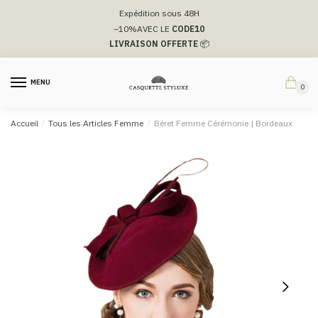
Passer
Aller
Expédition sous 48H
à
au
–10%
AVEC LE
CODE10
la
contenu
LIVRAISON OFFERTE
📦
navigation
MENU
0
Accueil
/
Tous les Articles Femme
/
Béret Femme Cérémonie​ | Bordeaux