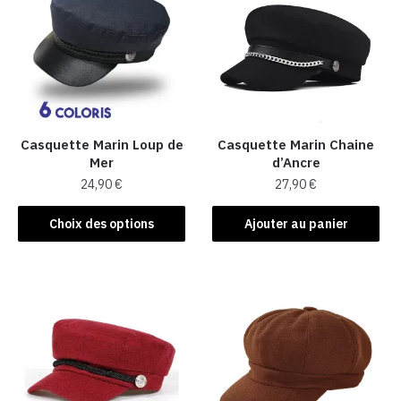
Casquette Marin Loup de
Casquette Marin Chaine
Mer
d’Ancre
24,90
€
27,90
€
Ce
Choix des options
Ajouter au panier
produit
a
plusieurs
variations.
Les
options
peuvent
être