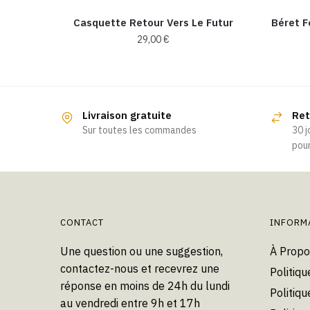
Casquette Retour Vers Le Futur
Béret F
29,00
€
Ce
produit
a
Livraison gratuite
Ret
plusieurs
Sur toutes les commandes
30 j
variations.
pour
Les
options
peuvent
être
choisies
CONTACT
INFORM
sur
Une question ou une suggestion,
À Propo
la
contactez-nous et recevrez une
Politiqu
page
réponse en moins de 24h du lundi
du
Politiqu
au vendredi entre 9h et 17h
produit