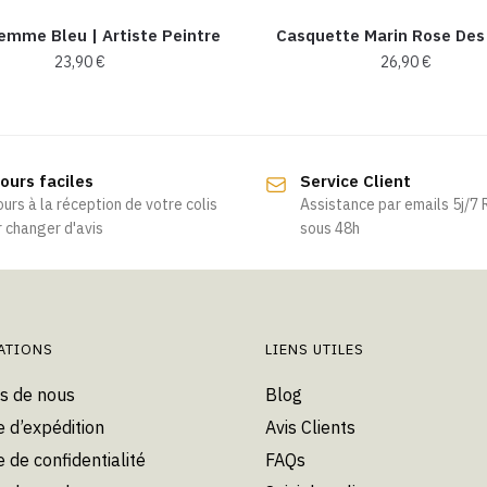
emme Bleu | Artiste Peintre
Casquette Marin Rose Des
23,90
€
26,90
€
Ce
Ce
produit
produit
a
a
ours faciles
Service Client
plusieurs
plusieurs
ours à la réception de votre colis
Assistance par emails 5j/7
variations.
variations.
 changer d'avis
sous 48h
Les
Les
options
options
peuvent
peuvent
être
être
choisies
choisies
ATIONS
LIENS UTILES
sur
sur
s de nous
Blog
la
la
e d’expédition
Avis Clients
page
page
du
du
e de confidentialité
FAQs
produit
produit