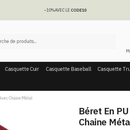
–10%
AVEC LE
CODE10
he
M
Casquette Cuir
Casquette Baseball
Casquette Tr
 Avec Chaine Métal
Béret En PU
Chaine Méta