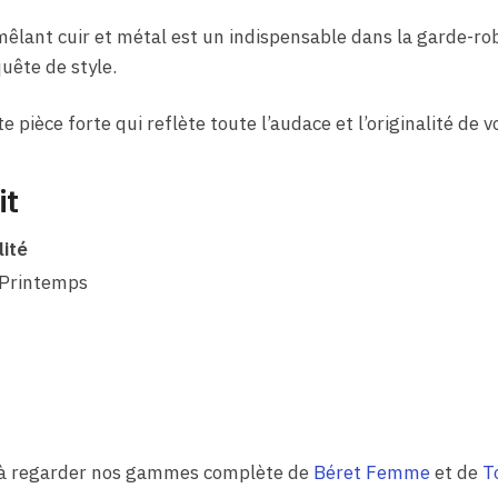
mêlant cuir et métal est un indispensable dans la garde-r
uête de style.
e pièce forte qui reflète toute l’audace et l’originalité de v
it
lité
 Printemps
z à regarder nos gammes complète de
Béret Femme
et de
T