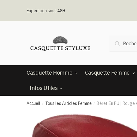
Passer
Aller
à
au
Expédition sous 48H
la
contenu
navigation
Recherche
Recherc
pour :
Casquette Homme
Casquette Femme
Infos Utiles
Accueil
Tous les Articles Femme
Béret En PU | Rouge
/
/