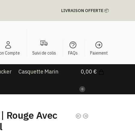
LIVRAISON OFFERTE
📦
on Compte
Suivi de colis
FAQs
Paiement
ucker
Casquette Marin
0,00
€
0
 | Rouge Avec
l