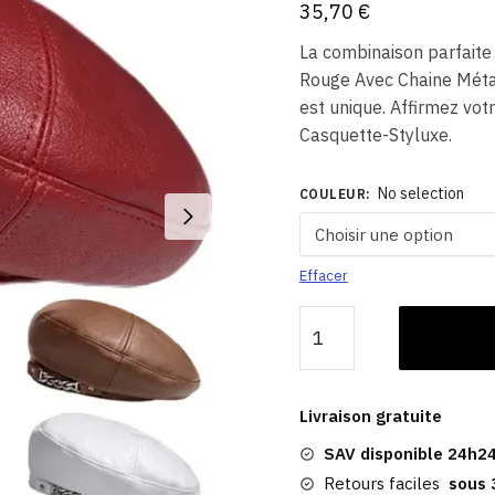
35,70
€
La combinaison parfaite
Rouge Avec Chaine Métal
est unique. Affirmez vot
Casquette-Styluxe.
No selection
COULEUR
:
Effacer
quantité
de
Béret
En
Livraison gratuite
PU
SAV disponible 24h24
|
Rouge
Retours faciles
sous 