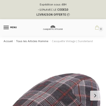
Passer
Aller
Expédition sous 48H
à
au
–10%
AVEC LE
CODE10
la
contenu
LIVRAISON OFFERTE
📦
navigation
MENU
0
Accueil
/
Tous les Articles Homme
/
Casquette Vintage​ | Sunderland