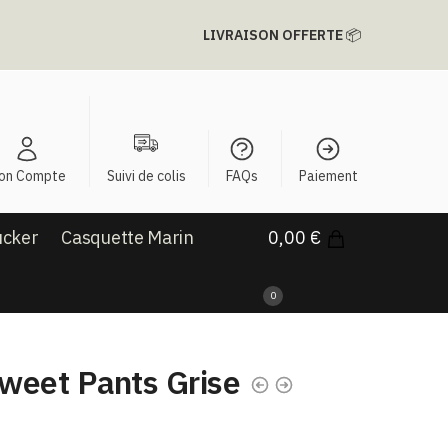
LIVRAISON OFFERTE
📦
on Compte
Suivi de colis
FAQs
Paiement
ucker
Casquette Marin
0,00
€
0
weet Pants Grise