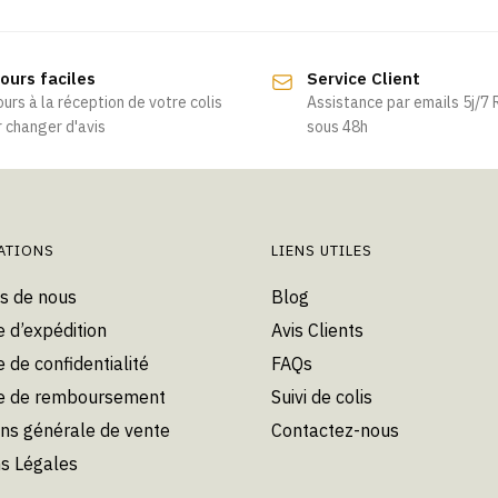
ours faciles
Service Client
ours à la réception de votre colis
Assistance par emails 5j/7
 changer d'avis
sous 48h
ATIONS
LIENS UTILES
s de nous
Blog
e d’expédition
Avis Clients
e de confidentialité
FAQs
ue de remboursement
Suivi de colis
ons générale de vente
Contactez-nous
s Légales