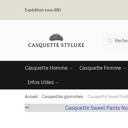
Passer
Aller
à
au
Expédition sous 48H
la
contenu
navigation
Recherche
Recherc
pour :
Casquette Homme
Casquette Femme
Infos Utiles
Accueil
Casquettes gavroches
Casquette Sweet Pants
/
/