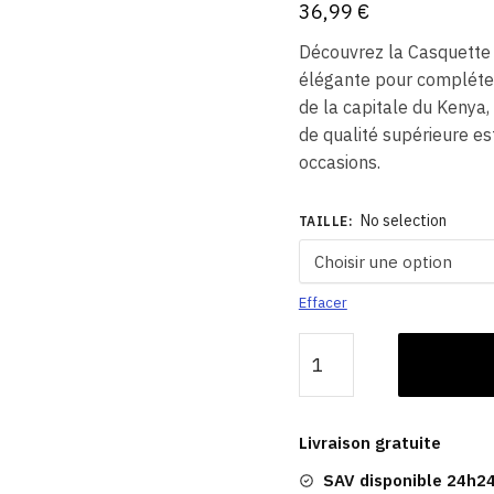
36,99
€
Découvrez la Casquette 
élégante pour compléter 
de la capitale du Kenya,
de qualité supérieure es
occasions.
No selection
TAILLE
:
Effacer
quantité
de
Casquette
Sweet
Livraison gratuite
Pants
SAV disponible 24h24
Grise