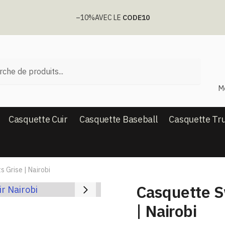
–10%
AVEC LE
CODE10
he
M
Casquette Cuir
Casquette Baseball
Casquette Tr
 Grise | Nairobi
Casquette S
| Nairobi