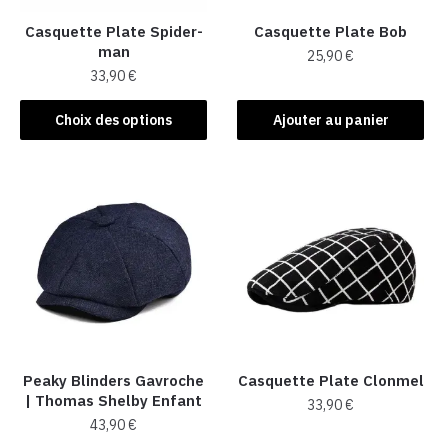
Casquette Plate Spider-
Casquette Plate Bob
man
25,90
€
33,90
€
Ce
Choix des options
Ajouter au panier
produit
a
plusieurs
variations.
Les
options
peuvent
être
choisies
sur
la
Peaky Blinders Gavroche​
Casquette Plate Clonmel
| Thomas Shelby Enfant
page
33,90
€
43,90
€
du