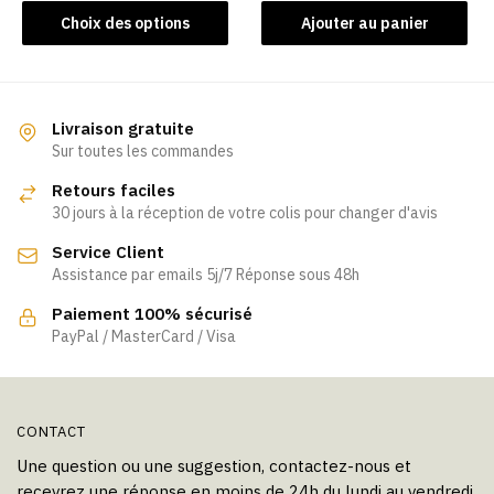
produit
Ce
Choix des options
Ajouter au panier
produit
a
plusieurs
variations.
Livraison gratuite
Les
Sur toutes les commandes
options
Retours faciles
peuvent
30 jours à la réception de votre colis pour changer d'avis
être
Service Client
choisies
Assistance par emails 5j/7 Réponse sous 48h
sur
la
Paiement 100% sécurisé
page
PayPal / MasterCard / Visa
du
produit
CONTACT
Une question ou une suggestion, contactez-nous et
recevrez une réponse en moins de 24h du lundi au vendredi