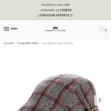
Passer
Aller
Expédition sous 48H
à
au
–10%
AVEC LE
CODE10
la
contenu
LIVRAISON OFFERTE
📦
navigation
MENU
0
Accueil
/
Casquette Plate
/
Casquette Plate Mickey