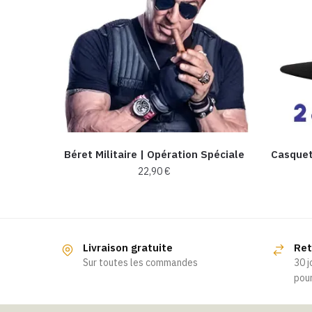
Béret Militaire | Opération Spéciale
Casquet
22,90
€
Ce
produit
a
Livraison gratuite
Ret
plusieurs
Sur toutes les commandes
30 j
variations.
pour
Les
options