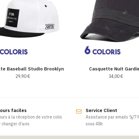
te Baseball Studio Brooklyn
Casquette Nuit Gardi
29,90
€
34,00
€
Ce
Ce
produit
produit
a
a
ours faciles
Service Client
plusieurs
plusieurs
ours à la réception de votre colis
Assistance par emails 5j/7
variations.
variations.
 changer d'avis
sous 48h
Les
Les
options
options