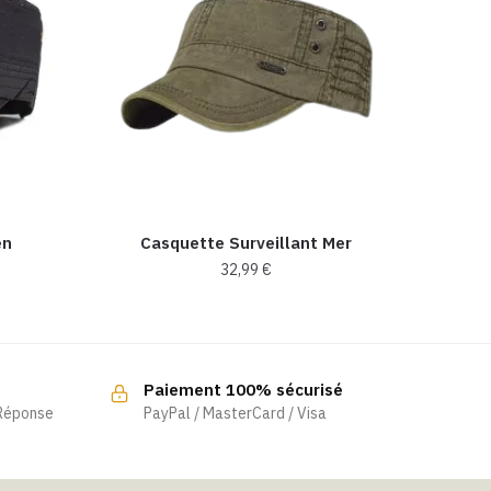
en
Casquette Surveillant Mer​
32,99
€
Ce
produit
a
Paiement 100% sécurisé
plusieurs
 Réponse
PayPal / MasterCard / Visa
variations.
Les
options