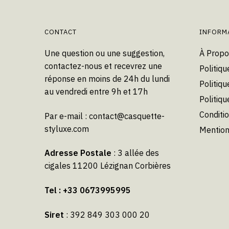
peuvent
être
choisies
CONTACT
INFORM
sur
Une question ou une suggestion,
À Propo
la
contactez-nous et recevrez une
Politiqu
page
réponse en moins de 24h du lundi
du
Politiqu
au vendredi entre 9h et 17h
produit
Politiq
Conditi
Par e-mail :
contact@casquette-
styluxe.com
Mention
Adresse Postale
: 3 allée des
cigales 11200 Lézignan Corbières
Tel : +33 0673995995
Siret
: 392 849 303 000 20