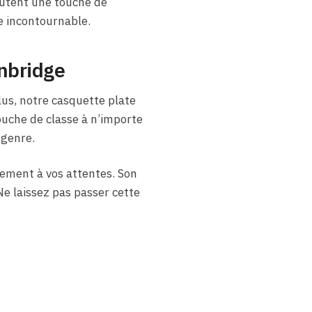
joutent une touche de
e incontournable.
anbridge
lus, notre casquette plate
ouche de classe à n’importe
 genre.
tement à vos attentes. Son
Ne laissez pas passer cette