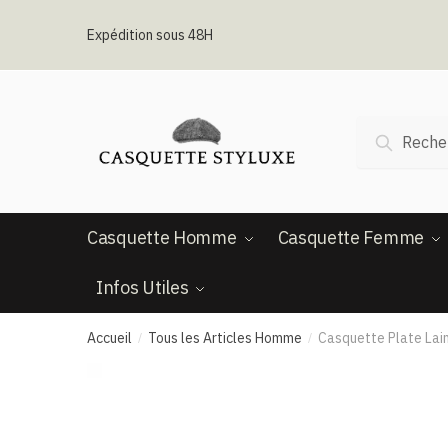
Passer
Aller
à
au
Expédition sous 48H
la
contenu
navigation
Recherche
Recherc
pour :
Casquette Homme
Casquette Femme
Infos Utiles
Accueil
Tous les Articles Homme
Casquette Plate Lai
/
/