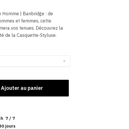
e Homme​ | Banbridge : de
hommes et femmes, cette
imera vos tenues. Découvrez la
ité de la Casquette-Styluxe.
Ajouter au panier
h 7 / 7
30 jours