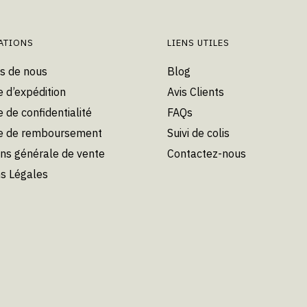
peuvent
peuvent
être
être
choisies
choisies
ATIONS
LIENS UTILES
sur
sur
s de nous
Blog
la
la
e d’expédition
Avis Clients
page
page
du
du
e de confidentialité
FAQs
produit
produit
ue de remboursement
Suivi de colis
ons générale de vente
Contactez-nous
s Légales