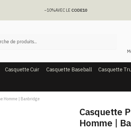
–10%
AVEC LE
CODE10
he
M
Casquette Cuir
Casquette Baseball
Casquette Tr
ne Homme​ | Banbridge
Casquette P
Homme​ | Ba