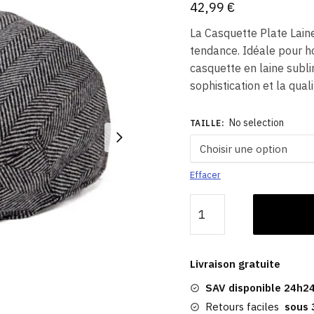
42,99
€
La Casquette Plate Lain
tendance. Idéale pour 
casquette en laine subl
sophistication et la qual
No selection
TAILLE
:
Effacer
quantité
de
Casquette
Plate
Livraison gratuite
Laine
SAV disponible 24h24
Homme​
|
Retours faciles
sous 