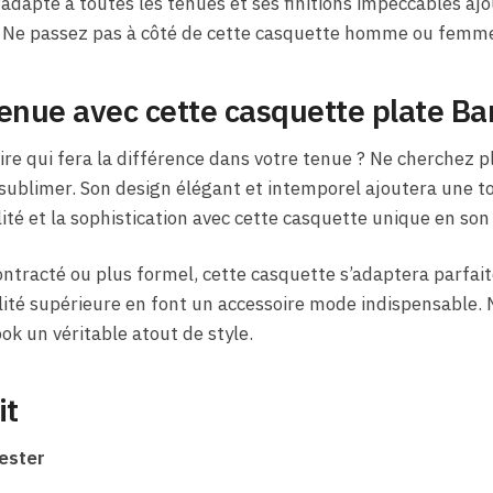
s’adapte à toutes les tenues et ses finitions impeccables a
le. Ne passez pas à côté de cette casquette homme ou femm
enue avec cette casquette plate B
ire qui fera la différence dans votre tenue ? Ne cherchez p
sublimer. Son design élégant et intemporel ajoutera une t
lité et la sophistication avec cette casquette unique en son
ntracté ou plus formel, cette casquette s’adaptera parfai
lité supérieure en font un accessoire mode indispensable. 
ook un véritable atout de style.
it
ester