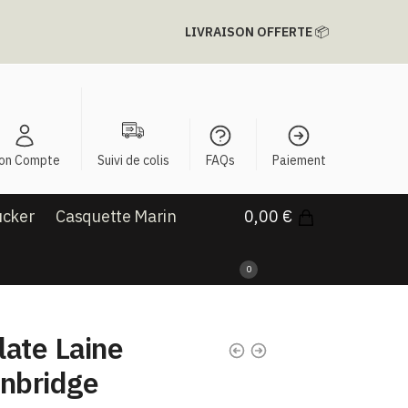
LIVRAISON OFFERTE
📦
on Compte
Suivi de colis
FAQs
Paiement
ucker
Casquette Marin
0,00
€
0
late Laine
nbridge