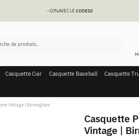
–10%
AVEC LE
CODE10
he
M
Casquette Cuir
Casquette Baseball
Casquette Tr
mme Vintage | Birmingham
Casquette 
Vintage | B