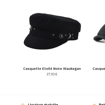
Casquette Etoilé Noire Waukegan
Casque
37,90
€
Livraison gratuite
Ret