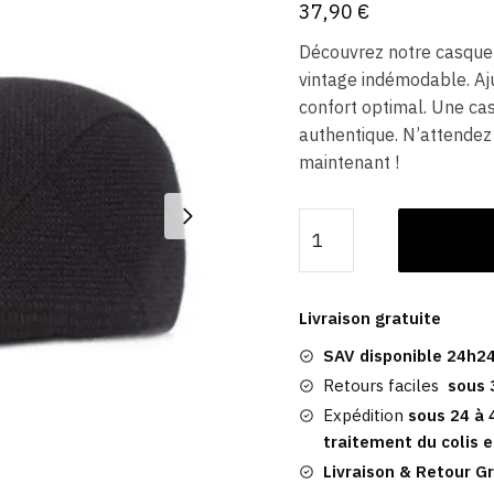
37,90
€
Découvrez notre casque
vintage indémodable. Aj
confort optimal. Une cas
authentique. N’attende
maintenant !
quantité
de
Casquette
Plate
Livraison gratuite
Homme
SAV disponible 24h24
Vintage
|
Retours faciles
sous 
Birmingham
Expédition
sous 24 à 
traitement du colis e
Livraison & Retour Gr