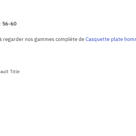
:
56-60
z à regarder nos gammes complète de
Casquette plate ho
ault Title