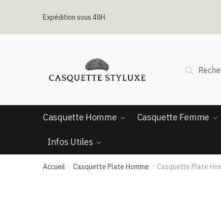
Passer
Aller
à
au
Expédition sous 48H
la
contenu
navigation
Recherche
Recherc
pour :
Casquette Homme
Casquette Femme
Infos Utiles
Accueil
Casquette Plate Homme
Casquette Plate Ho
/
/