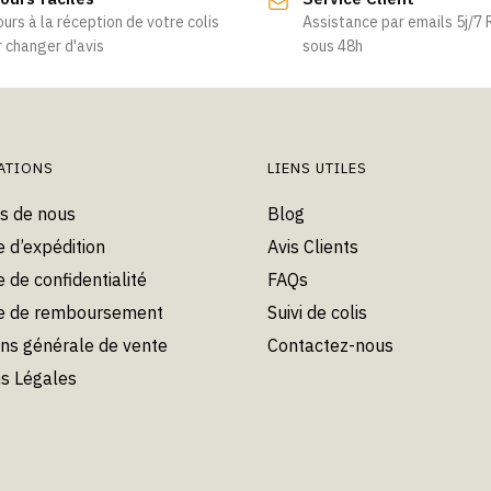
ours à la réception de votre colis
Assistance par emails 5j/7
 changer d'avis
sous 48h
ATIONS
LIENS UTILES
s de nous
Blog
e d’expédition
Avis Clients
e de confidentialité
FAQs
ue de remboursement
Suivi de colis
ons générale de vente
Contactez-nous
s Légales