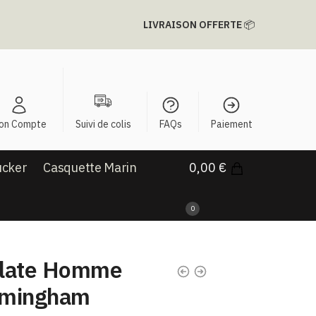
LIVRAISON OFFERTE
📦
on Compte
Suivi de colis
FAQs
Paiement
ucker
Casquette Marin
0,00
€
0
Plate Homme
irmingham