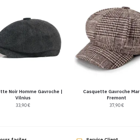
tte Noir Homme Gavroche |
Casquette Gavroche Mar
Vilnius
Fremont
33,90
€
37,90
€
ours faciles
Service Client