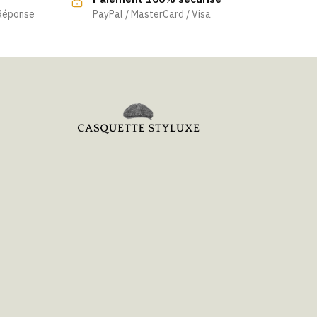
 Réponse
PayPal / MasterCard / Visa