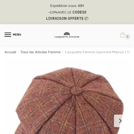
Passer
Aller
Expédition sous 48H
à
au
–10%
AVEC LE
CODE10
la
contenu
LIVRAISON OFFERTE
📦
navigation
MENU
0
Accueil
/
Tous les Articles Femme
/
Casquette Femme Gavroche Marron​ | Top