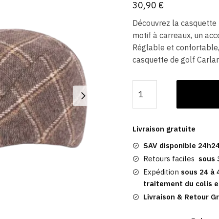
30,90
€
Découvrez la casquette 
motif à carreaux, un acc
Réglable et confortable
casquette de golf Carla
quantité
de
Casquette
Carreaux
Livraison gratuite
|
SAV disponible 24h24
Carlanstown
Retours faciles
sous 
Expédition
sous 24 à 
traitement du colis e
Livraison & Retour Gr