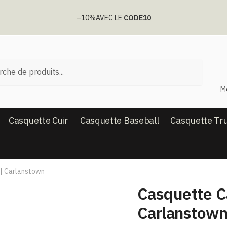
–10%
AVEC LE
CODE10
he
M
Casquette Cuir
Casquette Baseball
Casquette Tr
| Carlanstown
Casquette C
Carlanstow