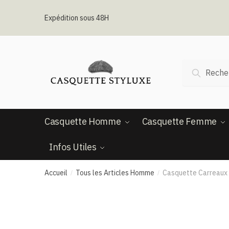
Passer
Aller
à
au
Expédition sous 48H
la
contenu
navigation
Recherche
Recherc
pour :
Casquette Homme
Casquette Femme
Infos Utiles
Accueil
Tous les Articles Homme
Casquette Carreaux 
/
/