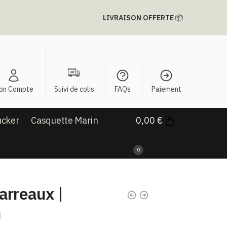
LIVRAISON OFFERTE
📦
on Compte
Suivi de colis
FAQs
Paiement
ucker
Casquette Marin
0,00
€
0
arreaux |
n