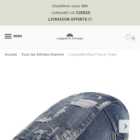
Passer
Aller
Expédition sous 48H
à
au
–10%
AVEC LE
CODE10
la
contenu
LIVRAISON OFFERTE
📦
navigation
MENU
0
Accueil
/
Tous les Articles Homme
/
Casquette Bleu Foncé​ | ​Sald