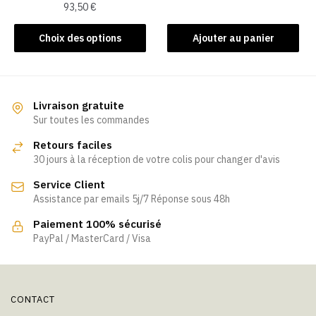
93,50
€
produit
Ce
Choix des options
Ajouter au panier
produit
a
plusieurs
variations.
Livraison gratuite
Les
Sur toutes les commandes
options
Retours faciles
peuvent
30 jours à la réception de votre colis pour changer d'avis
être
Service Client
choisies
Assistance par emails 5j/7 Réponse sous 48h
sur
la
Paiement 100% sécurisé
page
PayPal / MasterCard / Visa
du
produit
CONTACT