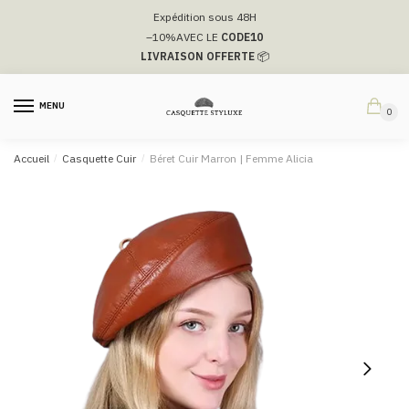
Passer
Aller
Expédition sous 48H
à
au
–10%
AVEC LE
CODE10
la
contenu
LIVRAISON OFFERTE
📦
navigation
MENU
0
Accueil
/
Casquette Cuir
/
Béret Cuir Marron | Femme Alicia