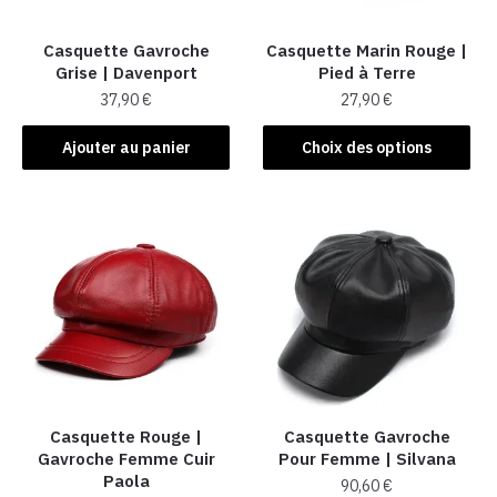
Casquette Gavroche
Casquette Marin Rouge |
Grise | Davenport
Pied à Terre
37,90
€
27,90
€
Ce
Ajouter au panier
Choix des options
produit
a
plusieurs
variations.
Les
options
peuvent
être
choisies
sur
la
Casquette Rouge |
Casquette Gavroche
Gavroche Femme Cuir
Pour Femme​ | Silvana
page
Paola
90,60
€
du