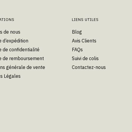
peuvent
peuvent
être
être
choisies
choisies
ATIONS
LIENS UTILES
sur
sur
s de nous
Blog
la
la
e d’expédition
Avis Clients
page
page
du
du
e de confidentialité
FAQs
produit
produit
ue de remboursement
Suivi de colis
ons générale de vente
Contactez-nous
s Légales