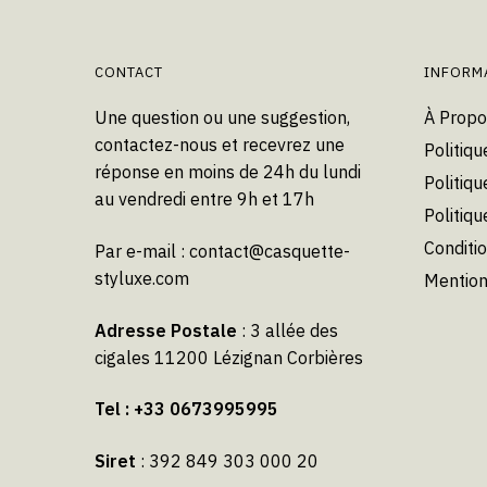
peuvent
être
choisies
CONTACT
INFORM
sur
Une question ou une suggestion,
À Propo
la
contactez-nous et recevrez une
Politiqu
page
réponse en moins de 24h du lundi
du
Politiqu
au vendredi entre 9h et 17h
produit
Politiq
Conditi
Par e-mail :
contact@casquette-
styluxe.com
Mention
Adresse Postale
: 3 allée des
cigales 11200 Lézignan Corbières
Tel : +33 0673995995
Siret
: 392 849 303 000 20