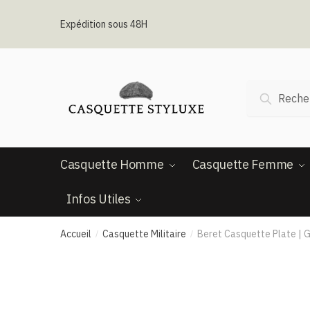
Passer
Aller
à
au
Expédition sous 48H
la
contenu
navigation
Recherche
Recherc
pour :
Casquette Homme
Casquette Femme
Infos Utiles
Accueil
Casquette Militaire
Beret Casquette Plate​ |
/
/