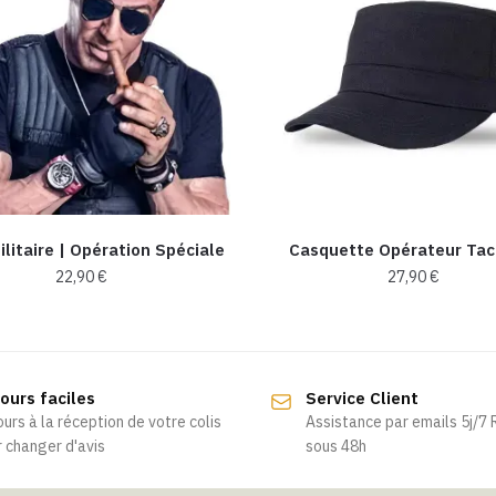
ilitaire | Opération Spéciale
Casquette Opérateur Tac
22,90
€
27,90
€
Ce
Ce
produit
produit
a
a
ours faciles
Service Client
plusieurs
plusieurs
ours à la réception de votre colis
Assistance par emails 5j/7
variations.
variations.
 changer d'avis
sous 48h
Les
Les
options
options