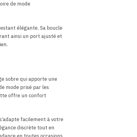
soire de mode
estant élégante. Sa boucle
ant ainsi un port ajusté et
ien.
ge sobre qui apporte une
 de mode prisé par les
tte offre un confort
s’adapte facilement à votre
égance discrète tout en
ndance en toutes occasions.