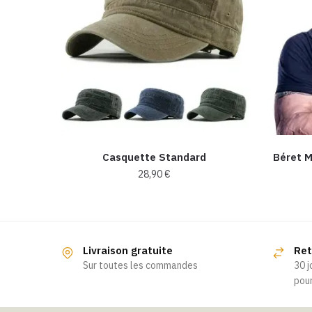
Casquette Standard
Béret M
28,90
€
Ce
produit
a
Livraison gratuite
Ret
plusieurs
Sur toutes les commandes
30 j
variations.
pour
Les
options