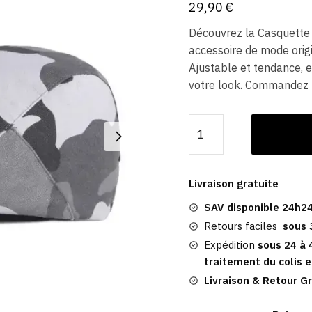
29,90
€
Découvrez la Casquette 
accessoire de mode orig
Ajustable et tendance, 
votre look. Commandez 
quantité
de
Beret
Casquette
Livraison gratuite
Plate​
SAV disponible 24h24
|
Garrettstown
Retours faciles
sous 
Expédition
sous 24 à 
traitement du colis e
Livraison & Retour Gr