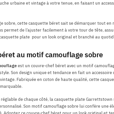
che urbaine et vintage à votre tenue, en faisant un acces
e sobre, cette casquette béret sait se démarquer tout en r
s permet de l’ajuster facilement à votre tour de tête, assur
casquette plate pour un look original et branché au quotid
béret au motif camouflage sobre
mouflage
est un couvre-chef béret avec un motif camoufla
 style. Son design unique et tendance en fait un accessoire
vintage. Fabriquée en coton de haute qualité, cette casque
remarquable.
 réglable de chaque côté, la casquette plate Garrettstown 
ersonnalisé. Son motif camouflage sobre lui confère une él
 Adoptez ce couvre-chef béret pour un look original et te