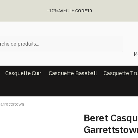
–10%
AVEC LE
CODE10
he
M
Casquette Cuir
Casquette Baseball
Casquette Tr
 Garrettstown
Beret Casque
Garrettstow