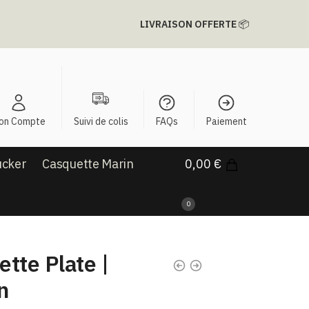
LIVRAISON OFFERTE
📦
on Compte
Suivi de colis
FAQs
Paiement
ucker
Casquette Marin
0,00
€
0
tte Plate​ |
n