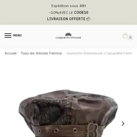
Passer
Aller
Expédition sous 48H
à
au
–10%
AVEC LE
CODE10
la
contenu
LIVRAISON OFFERTE
📦
navigation
MENU
0
Accueil
/
Tous les Articles Femme
/
Gavroche Steampunk | Casquette Femme