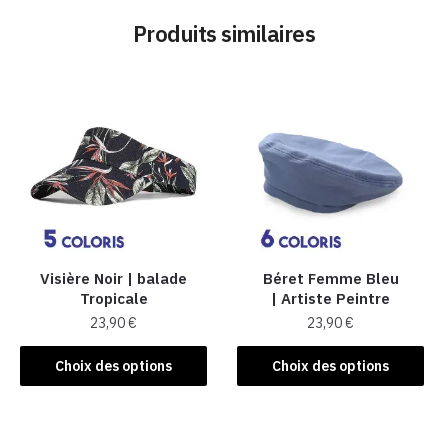
Produits similaires
Visière Noir | balade
Béret Femme Bleu
Tropicale
| Artiste Peintre
23,90
€
23,90
€
Ce
Ce
Choix des options
Choix des options
produit
produit
a
a
plusieurs
plusieurs