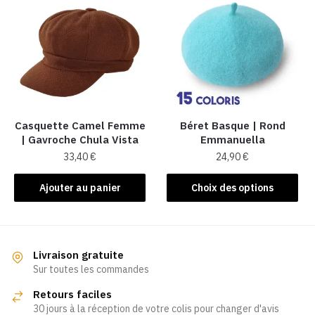
variations.
variations.
Les
Les
options
options
peuvent
peuvent
être
être
choisies
choisies
sur
sur
la
la
Casquette Camel Femme
Béret Basque | Rond
| Gavroche Chula Vista
Emmanuella
page
page
33,40
€
24,90
€
du
du
produit
produit
Ce
Ajouter au panier
Choix des options
produit
a
plusieurs
variations.
Livraison gratuite
Les
Sur toutes les commandes
options
Retours faciles
peuvent
30 jours à la réception de votre colis pour changer d'avis