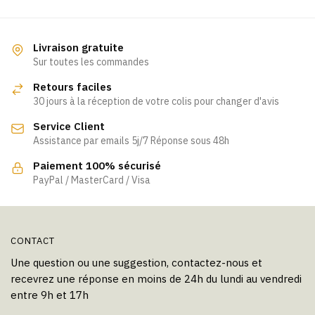
a
plusieurs
plusieurs
variations.
variations.
Les
Livraison gratuite
Les
Sur toutes les commandes
options
options
peuvent
Retours faciles
peuvent
être
30 jours à la réception de votre colis pour changer d'avis
être
choisies
Service Client
choisies
sur
Assistance par emails 5j/7 Réponse sous 48h
sur
la
la
page
Paiement 100% sécurisé
page
PayPal / MasterCard / Visa
du
du
produit
produit
CONTACT
Une question ou une suggestion, contactez-nous et
recevrez une réponse en moins de 24h du lundi au vendredi
entre 9h et 17h