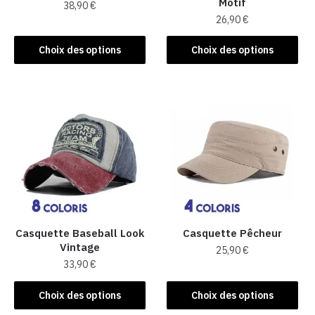
Motif
38,90
€
26,90
€
Ce
Ce
produit
Choix des options
Choix des options
produit
a
a
plusieurs
plusieurs
variations.
variations.
Les
Les
options
options
peuvent
peuvent
être
être
choisies
choisies
sur
sur
la
la
Casquette Baseball Look
Casquette Pêcheur
page
Vintage
page
25,90
€
du
33,90
€
du
produit
Ce
produit
Ce
produit
Choix des options
Choix des options
produit
a