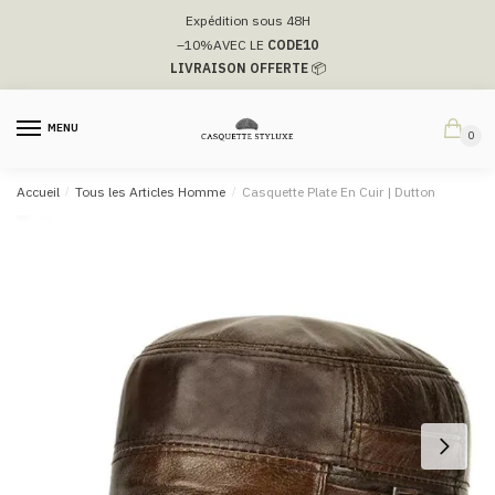
Passer
Aller
Expédition sous 48H
à
au
–10%
AVEC LE
CODE10
la
contenu
LIVRAISON OFFERTE
📦
navigation
MENU
0
Accueil
/
Tous les Articles Homme
/
Casquette Plate En Cuir​ | Dutton