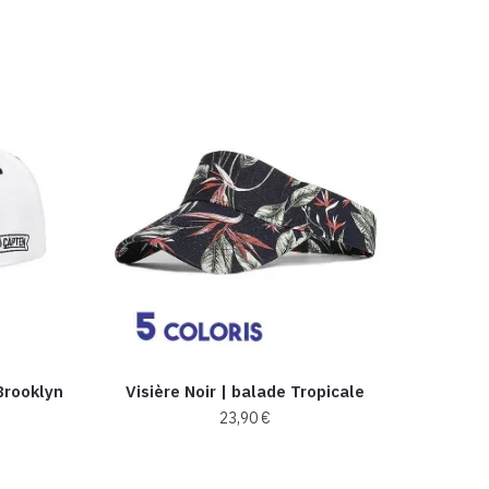
Brooklyn
Visière Noir | balade Tropicale
23,90
€
Ce
produit