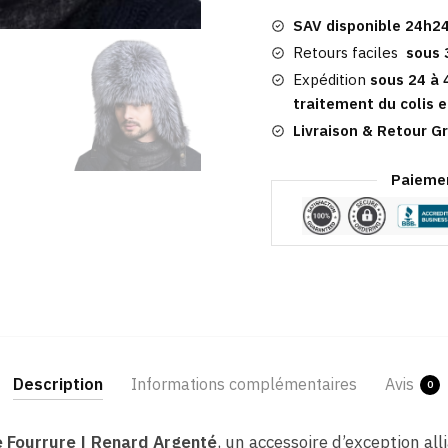
Fourrure
SAV disponible 24h24
|
Renard
Retours faciles
sous 
Argenté
Expédition
sous 24 à 
traitement du colis e
Livraison & Retour Gr
Paiemen
Description
Informations complémentaires
Avis
0
 Fourrure | Renard Argenté
, un accessoire d’exception all