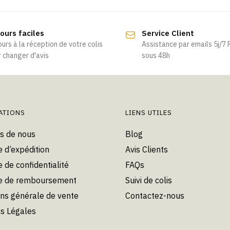
a
a
plusieurs
plusieurs
ours faciles
Service Client
variations.
variations.
ours à la réception de votre colis
Assistance par emails 5j/7
Les
Les
 changer d'avis
sous 48h
options
options
peuvent
peuvent
être
être
choisies
choisies
ATIONS
LIENS UTILES
sur
sur
la
la
s de nous
Blog
page
page
e d’expédition
Avis Clients
du
du
e de confidentialité
FAQs
produit
produit
ue de remboursement
Suivi de colis
ons générale de vente
Contactez-nous
s Légales