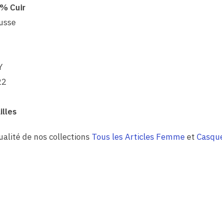
% Cuir
Russe
Y
22
illes
qualité de nos collections
Tous les Articles Femme
et
Casqu