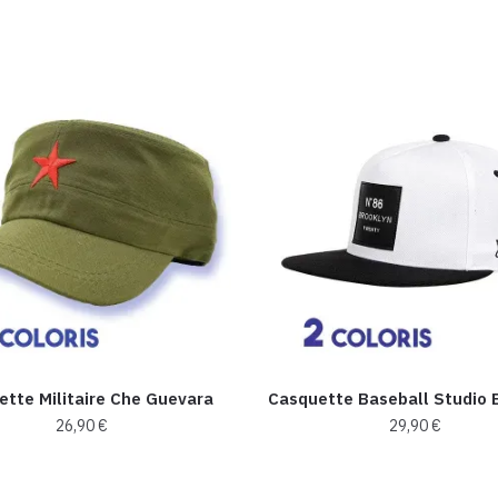
ette Militaire Che Guevara
Casquette Baseball Studio 
26,90
€
29,90
€
Ce
Ce
produit
produit