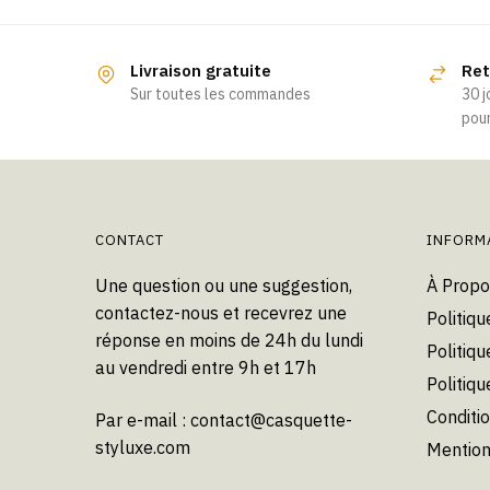
produit
a
Livraison gratuite
Ret
plusieurs
Sur toutes les commandes
30 j
variations.
pour
Les
options
peuvent
être
choisies
CONTACT
INFORM
sur
Une question ou une suggestion,
À Propo
la
contactez-nous et recevrez une
Politiqu
page
réponse en moins de 24h du lundi
du
Politiqu
au vendredi entre 9h et 17h
produit
Politiq
Conditi
Par e-mail :
contact@casquette-
styluxe.com
Mention