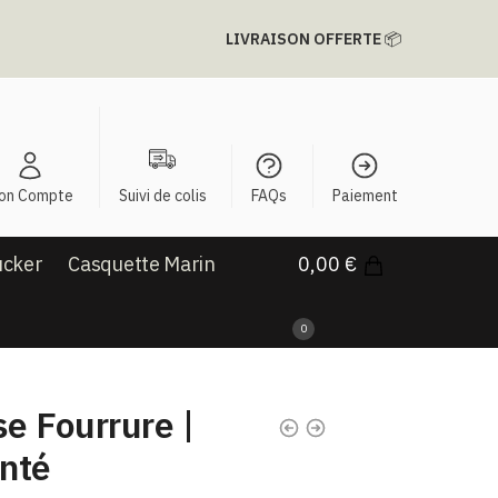
LIVRAISON OFFERTE
📦
on Compte
Suivi de colis
FAQs
Paiement
ucker
Casquette Marin
0,00
€
0
e Fourrure |
nté