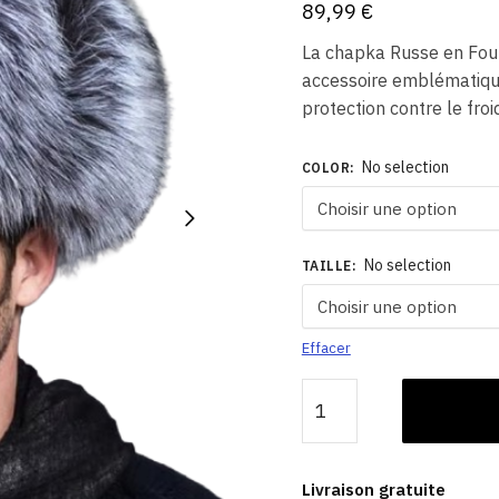
89,99
€
La chapka Russe en Fou
accessoire emblématique
protection contre le fro
No selection
COLOR
:
No selection
TAILLE
:
Effacer
quantité
de
Chapka
Russe
Livraison gratuite