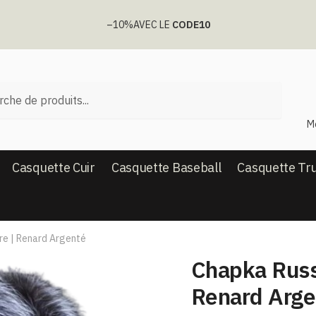
–10%
AVEC LE
CODE10
he
M
Casquette Cuir
Casquette Baseball
Casquette Tr
re | Renard Argenté
Chapka Russ
Renard Arge