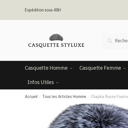
Passer
Aller
à
au
Expédition sous 48H
la
contenu
navigation
Recherche
Recherc
pour :
Casquette Homme
Casquette Femme
Infos Utiles
Accueil
Tous les Articles Homme
Chapka Russe Fourru
/
/