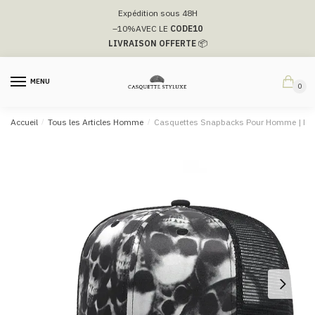
Passer
Aller
Expédition sous 48H
à
au
–10%
AVEC LE
CODE10
la
contenu
LIVRAISON OFFERTE
📦
navigation
MENU
0
Accueil
/
Tous les Articles Homme
/
Casquettes Snapbacks Pour Homme​ | D