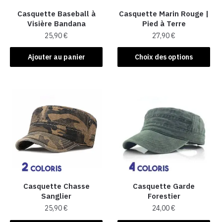
Casquette Baseball à
Casquette Marin Rouge |
Visière Bandana
Pied à Terre
25,90
€
27,90
€
Ce
Ajouter au panier
Choix des options
produit
a
plusieurs
variations.
Les
options
peuvent
être
choisies
sur
la
Casquette Chasse
Casquette Garde
Sanglier​
Forestier
page
25,90
€
24,00
€
du
produit