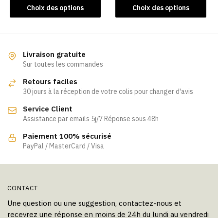
Ce
Ce
Choix des options
Choix des options
produit
produit
a
a
plusieurs
plusieurs
variations.
variations.
Livraison gratuite
Les
Les
Sur toutes les commandes
options
options
Retours faciles
peuvent
peuvent
30 jours à la réception de votre colis pour changer d'avis
être
être
Service Client
choisies
choisies
Assistance par emails 5j/7 Réponse sous 48h
sur
sur
la
la
Paiement 100% sécurisé
page
page
PayPal / MasterCard / Visa
du
du
produit
produit
CONTACT
Une question ou une suggestion, contactez-nous et
recevrez une réponse en moins de 24h du lundi au vendredi