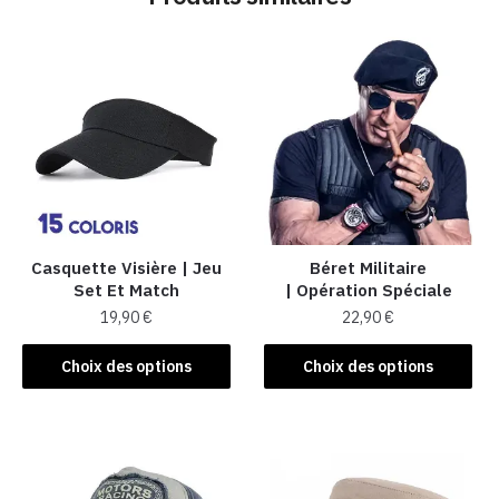
Casquette Visière | Jeu
Béret Militaire
Set Et Match
| Opération Spéciale
19,90
€
22,90
€
Ce
Ce
Choix des options
Choix des options
produit
produit
a
a
plusieurs
plusieurs
variations.
variations.
Les
Les