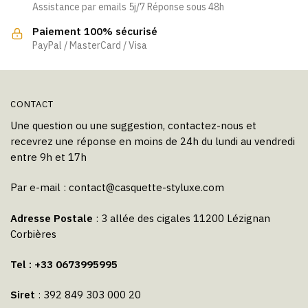
Assistance par emails 5j/7 Réponse sous 48h
sur
la
la
page
Paiement 100% sécurisé
page
PayPal / MasterCard / Visa
du
du
produit
produit
CONTACT
Une question ou une suggestion, contactez-nous et
recevrez une réponse en moins de 24h du lundi au vendredi
entre 9h et 17h
Par e-mail :
contact@casquette-styluxe.com
Adresse Postale
: 3 allée des cigales 11200 Lézignan
Corbières
Tel : +33 0673995995
Siret
: 392 849 303 000 20