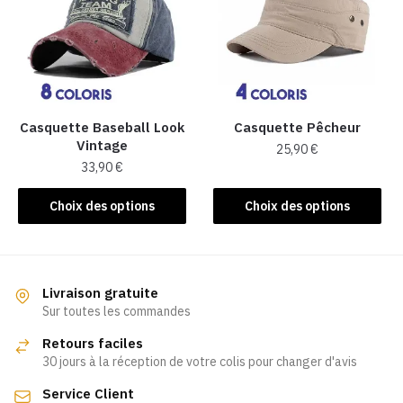
options
options
peuvent
peuvent
être
être
choisies
choisies
sur
sur
la
la
Casquette Baseball Look
Casquette Pêcheur
Vintage
page
page
25,90
€
33,90
€
du
du
Ce
produit
produit
Ce
produit
Choix des options
Choix des options
produit
a
a
plusieurs
plusieurs
variations.
variations.
Les
Livraison gratuite
Les
Sur toutes les commandes
options
options
peuvent
Retours faciles
peuvent
être
30 jours à la réception de votre colis pour changer d'avis
être
choisies
Service Client
choisies
sur