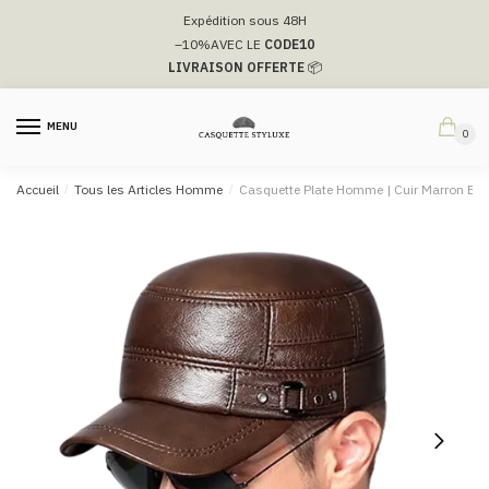
Passer
Aller
Expédition sous 48H
à
au
–10%
AVEC LE
CODE10
la
contenu
LIVRAISON OFFERTE
📦
navigation
MENU
0
Accueil
/
Tous les Articles Homme
/
Casquette Plate Homme | Cuir Marron B