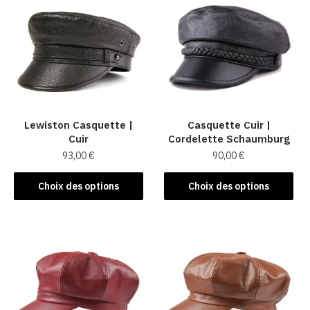
Lewiston Casquette |
Casquette Cuir |
Cuir
Cordelette Schaumburg
93,00
€
90,00
€
Ce
Ce
Choix des options
Choix des options
produit
produit
a
a
plusieurs
plusieurs
variations.
variations.
Les
Les
options
options
peuvent
peuvent