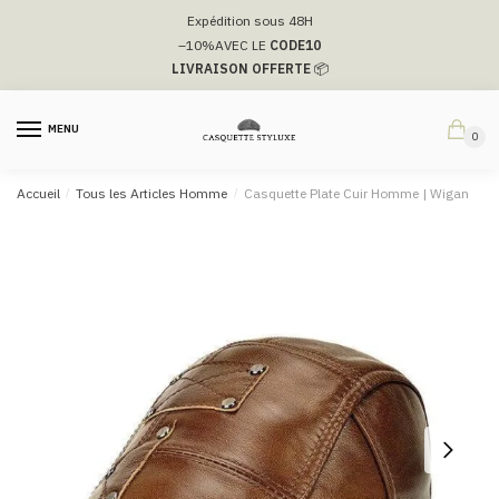
Passer
Aller
Expédition sous 48H
à
au
–10%
AVEC LE
CODE10
la
contenu
LIVRAISON OFFERTE
📦
navigation
MENU
0
Accueil
/
Tous les Articles Homme
/
Casquette Plate Cuir Homme​ | Wigan