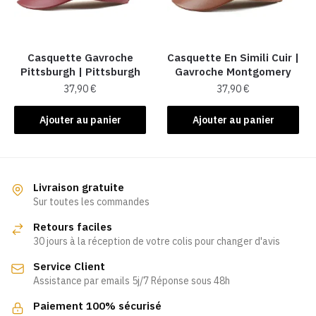
être
être
choisies
choisies
sur
sur
la
la
Casquette Gavroche
Casquette En Simili Cuir​ |
Pittsburgh | Pittsburgh
Gavroche Montgomery
page
page
37,90
€
37,90
€
du
du
produit
produit
Ajouter au panier
Ajouter au panier
Livraison gratuite
Sur toutes les commandes
Retours faciles
30 jours à la réception de votre colis pour changer d'avis
Service Client
Assistance par emails 5j/7 Réponse sous 48h
Paiement 100% sécurisé