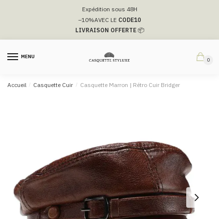
Passer
Aller
Expédition sous 48H
à
au
–10%
AVEC LE
CODE10
la
contenu
LIVRAISON OFFERTE
📦
navigation
MENU
0
Accueil
/
Casquette Cuir
/
Casquette Marron | Rétro Cuir Bridger