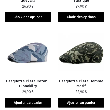
Guevara
Tactique
26,90
€
27,90
€
Ce
Ce
Choix des options
Choix des options
produit
produit
a
a
plusieurs
plusieurs
variations.
variations.
Les
Les
options
options
peuvent
peuvent
être
être
choisies
choisies
sur
sur
la
la
Casquette Plate Coton |
Casquette Plate Homme
Clonakilty
Motif
page
page
29,90
€
33,90
€
du
du
produit
produit
Ajouter au panier
Ajouter au panier